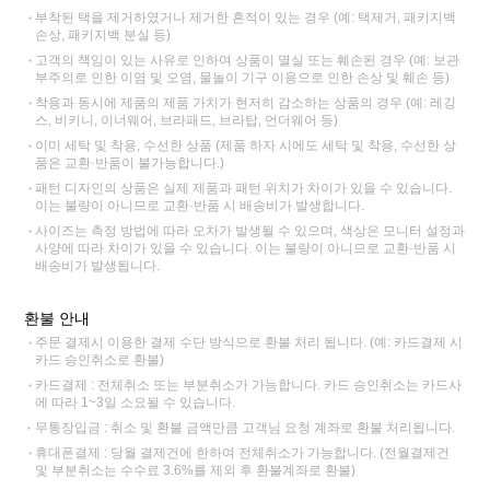
부착된 택을 제거하였거나 제거한 흔적이 있는 경우 (예: 택제거, 패키지백
손상, 패키지백 분실 등)
고객의 책임이 있는 사유로 인하여 상품이 멸실 또는 훼손된 경우 (예: 보관
부주의로 인한 이염 및 오염, 물놀이 기구 이용으로 인한 손상 및 훼손 등)
착용과 동시에 제품의 제품 가치가 현저히 감소하는 상품의 경우 (예: 레깅
스, 비키니, 이너웨어, 브라패드, 브라탑, 언더웨어 등)
이미 세탁 및 착용, 수선한 상품 (제품 하자 시에도 세탁 및 착용, 수선한 상
품은 교환·반품이 불가능합니다.)
패턴 디자인의 상품은 실제 제품과 패턴 위치가 차이가 있을 수 있습니다.
이는 불량이 아니므로 교환·반품 시 배송비가 발생합니다.
사이즈는 측정 방법에 따라 오차가 발생될 수 있으며, 색상은 모니터 설정과
사양에 따라 차이가 있을 수 있습니다. 이는 불량이 아니므로 교환·반품 시
배송비가 발생됩니다.
환불 안내
주문 결제시 이용한 결제 수단 방식으로 환불 처리 됩니다. (예: 카드결제 시
카드 승인취소로 환불)
카드결제 : 전체취소 또는 부분취소가 가능합니다. 카드 승인취소는 카드사
에 따라 1~3일 소요될 수 있습니다.
무통장입금 : 취소 및 환불 금액만큼 고객님 요청 계좌로 환불 처리됩니다.
휴대폰결제 : 당월 결제건에 한하여 전체취소가 가능합니다. (전월결제건
및 부분취소는 수수료 3.6%를 제외 후 환불계좌로 환불)