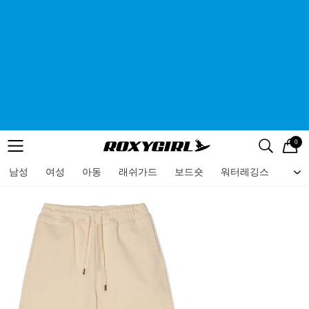
0
로고
메뉴
검색
메뉴
남성
여성
아동
래쉬가드
보드숏
워터레깅스
비치