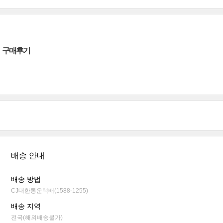
구매후기
배송 안내
배송 방법
CJ대한통운택배(1588-1255)
배송 지역
전국(해외배송불가)