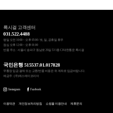
록시걸 고객센터
031.522.4488
평일 오전 10:00 ~ 오후 05:00 / 토, 일, 공휴일 휴무
점심 오후 12:00 ~ 오후 01:00
반품 주소 : 서울시 송파구 동남로 20길 53 1층 CJ대한통운 록시걸
국민은행 515537.01.017828
무통장 입금 결제 또는 교환/반품 비용은 위 계좌로 입금바랍니다.
예금주 : (주)에스에이코리아
Instargram
Facebook
이용약관
개인정보처리방침
쇼핑몰 이용안내
제휴문의