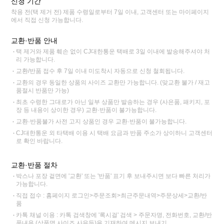
신청 기간
착용 전(택 제거 전) 제품 수령일로부터 7일 이내, 고객센터 또는 마이페이지
에서 직접 신청 가능합니다.
교환·반품 안내
택 제거와 제품 훼손 없이 CJ대한통운 택배로 3일 이내에 발송해주셔야 처
리 가능합니다.
교환/반품 접수 후 7일 이내 미도착시 자동으로 신청 철회됩니다.
교환의 경우 동일한 상품의 사이즈 교환만 가능합니다. (맞교환 불가 / 재고
품절시 반품만 가능)
최초 수령한 그대로가 아닌 일부 상품만 발송하는 경우 (사은품, 패키지, 포
장 등 내용이 상이한 경우) 교환·반품이 불가능합니다.
교환·반품불가 사전 고지 상품인 경우 교환·반품이 불가능합니다.
CJ대한통운 외 타택배 이용 시 택배 요금과 반품 주소가 상이하니 고객센터
로 확인 바랍니다.
교환·반품 절차
박스나 포장 겉면에 '교환' 또는 '반품' 표기 후 보내주시면 보다 빠른 처리가
가능합니다.
직접 접수 : 홈페이지 로그인>주문조회>최근주문내역>주문상세>교환/반
품
카톡 채널 이용 : 카톡 검색창에 '록시걸' 검색 > 주문자명, 전화번호, 교환/반
품내용 (상품명,사이즈,사유등)을 기재하여 메시지 보내기