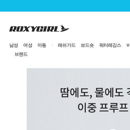
로고
남성
여성
아동
래쉬가드
보드숏
워터레깅스
브랜드