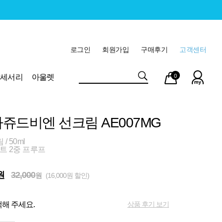
로그인
회원가입
구매후기
고객센터
마이
장바
악세서리
아울렛
0
페이
구니
쥬드비엔 선크림 AE007MG
/ 50ml
트 2중 프루프
원
32,000
원
(16,000원 할인)
상품 후기 보기
해 주세요.