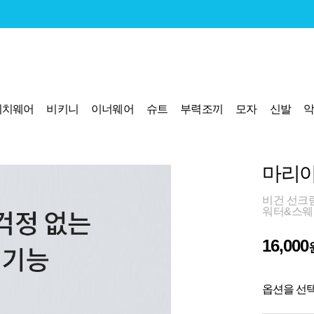
비치웨어
비키니
이너웨어
슈트
부력조끼
모자
신발
마리아
비건 선크림 
워터&스웨
16,000
옵션을 선택