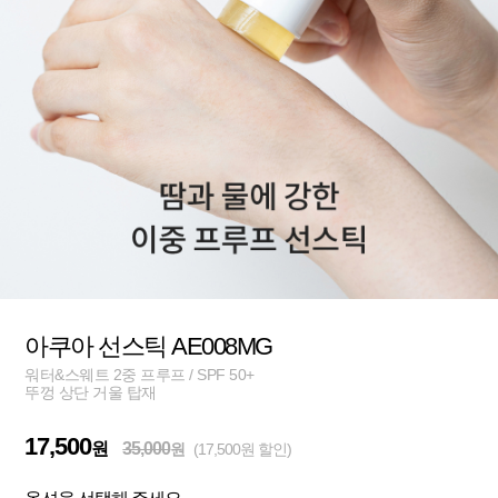
아쿠아 선스틱 AE008MG
워터&스웨트 2중 프루프 / SPF 50+
뚜껑 상단 거울 탑재
17,500
원
35,000
원
(17,500원 할인)