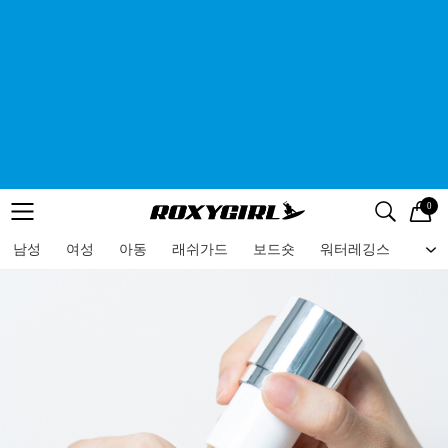
0
로고
메뉴
검색
메뉴
남성
여성
아동
래쉬가드
보드숏
워터레깅스
비치