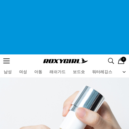
0
로고
메뉴
검색
메뉴
남성
여성
아동
래쉬가드
보드숏
워터레깅스
비치