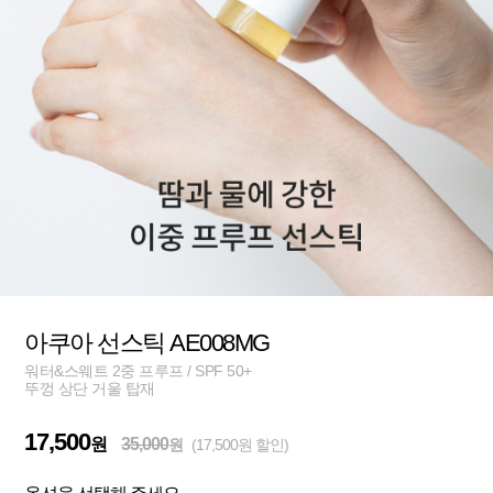
아쿠아 선스틱 AE008MG
워터&스웨트 2중 프루프 / SPF 50+
뚜껑 상단 거울 탑재
17,500
원
35,000
원
(17,500원 할인)