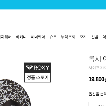
비치웨어
비키니
이너웨어
슈트
부력조끼
모자
신발
록시 여
사이즈 23
19,800
옵션을 선택