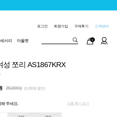
로그인
회원가입
구매후기
고객센터
마이
장바
악세서리
아울렛
0
페이
구니
성 쪼리 AS1867KRX
0
원
29,000
원
(9,200원 할인)
상품 후기 보기
해 주세요.