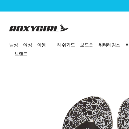
로고
남성
여성
아동
래쉬가드
보드숏
워터레깅스
브랜드