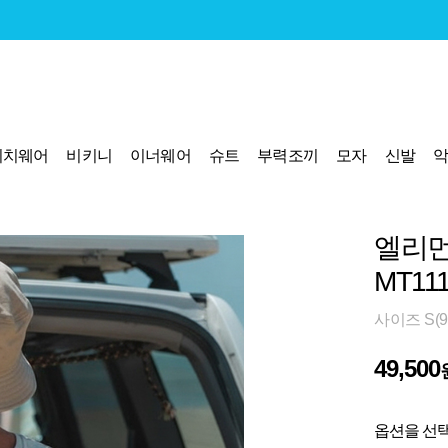
비치웨어
비키니
이너웨어
슈트
부력조끼
모자
신발
엘리먼
MT11
사이즈 S(95
49,500
옵션을 선택