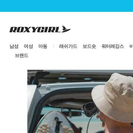
로고
남성
여성
아동
래쉬가드
보드숏
워터레깅스
브랜드