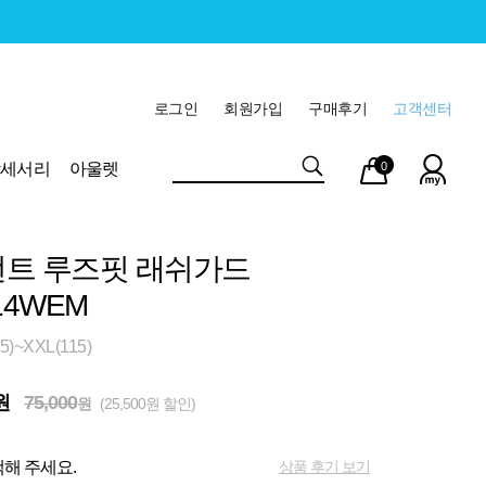
로그인
회원가입
구매후기
고객센터
마이
장바
악세서리
아울렛
0
페이
구니
트 루즈핏 래쉬가드
14WEM
)~XXL(115)
원
75,000
원
(25,500원 할인)
상품 후기 보기
해 주세요.