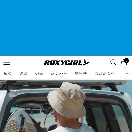
0
로고
메뉴
검색
메뉴
남성
여성
아동
래쉬가드
보드숏
워터레깅스
비치