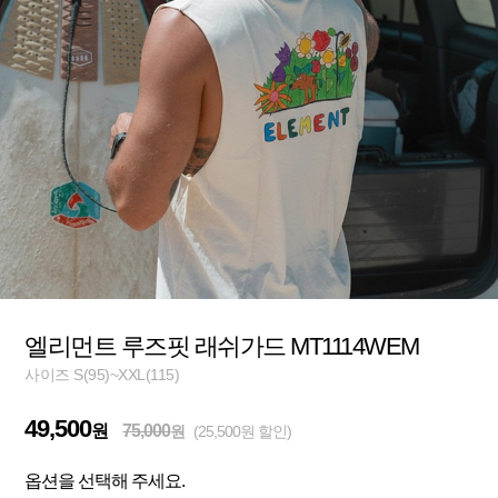
엘리먼트 루즈핏 래쉬가드 MT1114WEM
사이즈 S(95)~XXL(115)
49,500
원
75,000
원
(25,500원 할인)
옵션을 선택해 주세요.