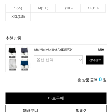
S(95)
M(100)
L(105)
XL(110)
XXL(115)
추천 상품
남성 워터 언더웨어 AME1397CN
9,800
선택 완료
0
총 상품 금액
원
바로구매
장바구니
찜하기