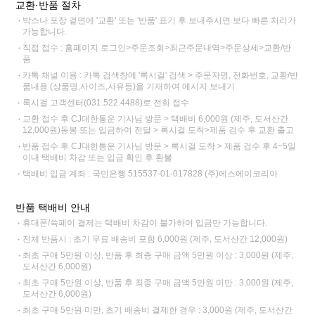
교환·반품 절차
박스나 포장 겉면에 '교환' 또는 '반품' 표기 후 보내주시면 보다 빠른 처리가
가능합니다.
직접 접수 : 홈페이지 로그인>주문조회>최근주문내역>주문상세>교환/반
품
카톡 채널 이용 : 카톡 검색창에 '록시걸' 검색 > 주문자명, 전화번호, 교환/반
품내용 (상품명,사이즈,사유등)을 기재하여 메시지 보내기
록시걸 고객센터(031.522.4488)로 전화 접수
교환 접수 후 CJ대한통운 기사님 방문 > 택배비 6,000원 (제주, 도서산간
12,000원)동봉 또는 입금하여 전달 > 록시걸 도착>제품 검수 후 교환 출고
반품 접수 후 CJ대한통운 기사님 방문 > 록시걸 도착 > 제품 검수 후 4~5일
이내 택배비 차감 또는 입금 확인 후 환불
택배비 입금 계좌 : 국민은행 515537-01-017828 (주)에스에이코리아
반품 택배비 안내
휴대폰/쓱페이 결제는 택배비 차감이 불가하여 입금만 가능합니다.
전체 반품시 : 초기 무료 배송비 포함 6,000원 (제주, 도서산간 12,000원)
최초 구매 5만원 이상, 반품 후 최종 구매 금액 5만원 이상 : 3,000원 (제주,
도서산간 6,000원)
최초 구매 5만원 이상, 반품 후 최종 구매 금액 5만원 미만 : 3,000원 (제주,
도서산간 6,000원)
최초 구매 5만원 미만, 초기 배송비 결제한 경우 : 3,000원 (제주, 도서산간