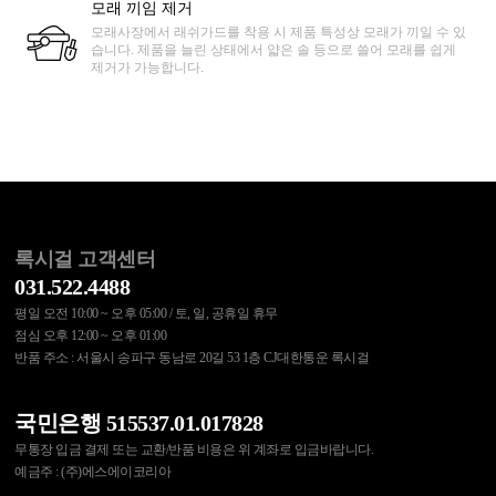
모래 끼임 제거
모래사장에서 래쉬가드를 착용 시 제품 특성상 모래가 끼일 수 있
습니다. 제품을 늘린 상태에서 얇은 솔 등으로 쓸어 모래를 쉽게
제거가 가능합니다.
록시걸 고객센터
031.522.4488
평일 오전 10:00 ~ 오후 05:00 / 토, 일, 공휴일 휴무
점심 오후 12:00 ~ 오후 01:00
반품 주소 : 서울시 송파구 동남로 20길 53 1층 CJ대한통운 록시걸
국민은행 515537.01.017828
무통장 입금 결제 또는 교환/반품 비용은 위 계좌로 입금바랍니다.
예금주 : (주)에스에이코리아