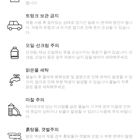
합니다.
트렁크 보관 금지
제품 사용 후 젖어있는 상태로 장기간 밀폐 시 변색에 원인이 됩니
다. 자동차 트렁크 내 뜨거운 열기로 인해 옷이 손상될 수 있습니
다.
오일·선크림 주의
선크림, 태닝 오일에는 옷을 손상시키는 원료가 들어 있습니다. 선
크림, 오일이 묻은 경우 유분이 남지 않을 때까지 세탁해주세요.
맑은물 세탁
물놀이 후 물속에 화학성분 및 염분으로 인해 변색이 발생할 수 있
으며, 땀으로 인해 부분 탁생이 발생할 수 있습니다.물놀이 직후
맑은 물로 세탁해주세요.
마찰 주의
워터파크에 있는 미끄럼틀 같은 물놀이 기구에 경우 마찰로 인하
여 옷감이 상하거나 보풀이 발생할 수 있으니 사용에 주의 바랍니
다.
흙탕물, 갯벌주의
밝은 색상의 제품 경우 흙탕물과 갯벌에 오염 시 부분 변색이 발생