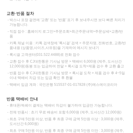
교환·반품 절차
박스나 포장 겉면에 '교환' 또는 '반품' 표기 후 보내주시면 보다 빠른 처리가
가능합니다.
직접 접수 : 홈페이지 로그인>주문조회>최근주문내역>주문상세>교환/반
품
카톡 채널 이용 : 카톡 검색창에 '록시걸' 검색 > 주문자명, 전화번호, 교환/반
품내용 (상품명,사이즈,사유등)을 기재하여 메시지 보내기
록시걸 고객센터(031.522.4488)로 전화 접수
교환 접수 후 CJ대한통운 기사님 방문 > 택배비 6,000원 (제주, 도서산간
12,000원)동봉 또는 입금하여 전달 > 록시걸 도착>제품 검수 후 교환 출고
반품 접수 후 CJ대한통운 기사님 방문 > 록시걸 도착 > 제품 검수 후 4~5일
이내 택배비 차감 또는 입금 확인 후 환불
택배비 입금 계좌 : 국민은행 515537-01-017828 (주)에스에이코리아
반품 택배비 안내
휴대폰/쓱페이 결제는 택배비 차감이 불가하여 입금만 가능합니다.
전체 반품시 : 초기 무료 배송비 포함 6,000원 (제주, 도서산간 12,000원)
최초 구매 5만원 이상, 반품 후 최종 구매 금액 5만원 이상 : 3,000원 (제주,
도서산간 6,000원)
최초 구매 5만원 이상, 반품 후 최종 구매 금액 5만원 미만 : 3,000원 (제주,