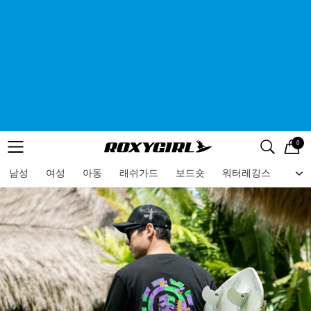
0
로고
메뉴
검색
메뉴
남성
여성
아동
래쉬가드
보드숏
워터레깅스
비치