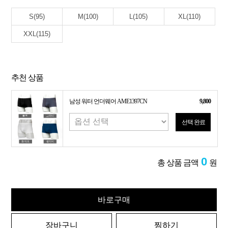
S(95)
M(100)
L(105)
XL(110)
XXL(115)
추천 상품
남성 워터 언더웨어 AME1397CN
9,800
선택 완료
0
총 상품 금액
원
바로구매
장바구니
찜하기