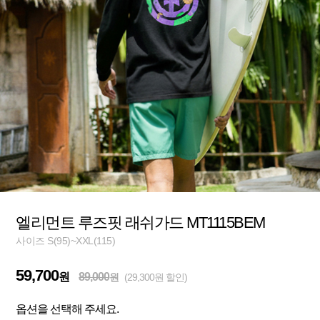
엘리먼트 루즈핏 래쉬가드 MT1115BEM
사이즈 S(95)~XXL(115)
59,700
원
89,000
원
(29,300원 할인)
옵션을 선택해 주세요.