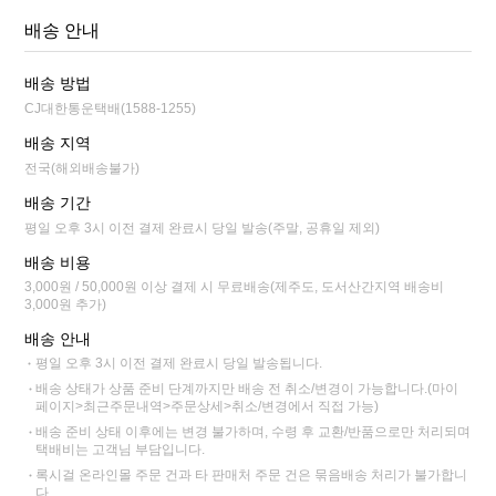
배송 안내
배송 방법
CJ대한통운택배(1588-1255)
배송 지역
전국(해외배송불가)
배송 기간
평일 오후 3시 이전 결제 완료시 당일 발송(주말, 공휴일 제외)
배송 비용
3,000원 / 50,000원 이상 결제 시 무료배송(제주도, 도서산간지역 배송비
3,000원 추가)
배송 안내
평일 오후 3시 이전 결제 완료시 당일 발송됩니다.
배송 상태가 상품 준비 단계까지만 배송 전 취소/변경이 가능합니다.(마이
페이지>최근주문내역>주문상세>취소/변경에서 직접 가능)
배송 준비 상태 이후에는 변경 불가하며, 수령 후 교환/반품으로만 처리되며
택배비는 고객님 부담입니다.
록시걸 온라인몰 주문 건과 타 판매처 주문 건은 묶음배송 처리가 불가합니
다.