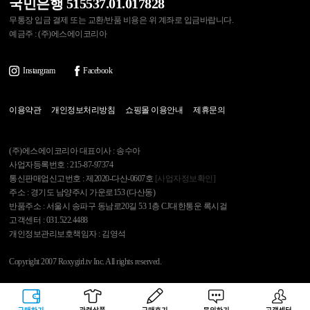
국민은행 515537.01.017828
무통장 입금 결제 또는 교환/반품 비용은 위 계좌로 입금바랍니다.
예금주 : (주)에스에이코리아
Instargram
Facebook
이용약관
개인정보처리방침
쇼핑몰 이용안내
제휴문의
(주)에스에이코리아 대표이사 : 송수아
사업자등록번호 : 215-87-97374
통신판매업신고번호 : 제2020-다산-0607호
[사업자정보확인]
주소 : 경기도 남양주시 가운로153 (다산동)
반품주소 : 서울시 송파구 동남로20길 53 1층 CJ대한통운 록시걸
고객센터 : 031.522.4488
개인정보관리보호책임자 : 김영석
Copyright 2007 Roxygirl.tv Inc. All rights reserved.
록시걸
PC Ver
구매하기
관련상품
상품후기
문의하기
고객센터