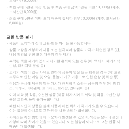
도서산간 6,000원)
최초 구매 5만원 이상, 반품 후 최종 구매 금액 5만원 미만 : 3,000원 (제주,
도서산간 6,000원)
최초 구매 5만원 미만, 초기 배송비 결제한 경우 : 3,000원 (제주, 도서산간
6,000원)
교환·반품 불가
제품이 도착하기 전에 교환·반품 처리는 불가능합니다.
상품 포장을 개봉하여 사용 또는 설치되어 상품의 가치가 훼손된 경우 (단,
내용 확인을 위한 포장 개봉의 경우 제외)
부착된 택을 제거하였거나 제거한 흔적이 있는 경우 (예: 택제거, 패키지백
손상, 패키지백 분실 등)
고객의 책임이 있는 사유로 인하여 상품이 멸실 또는 훼손된 경우 (예: 보관
부주의로 인한 이염 및 오염, 물놀이 기구 이용으로 인한 손상 및 훼손 등)
착용과 동시에 제품의 제품 가치가 현저히 감소하는 상품의 경우 (예: 레깅
스, 비키니, 이너웨어, 브라패드, 브라탑, 언더웨어 등)
이미 세탁 및 착용, 수선한 상품 (제품 하자 시에도 세탁 및 착용, 수선한 상
품은 교환·반품이 불가능합니다.)
패턴 디자인의 상품은 실제 제품과 패턴 위치가 차이가 있을 수 있습니다.
이는 불량이 아니므로 교환·반품 시 배송비가 발생합니다.
사이즈는 측정 방법에 따라 오차가 발생될 수 있으며, 색상은 모니터 설정과
사양에 따라 차이가 있을 수 있습니다. 이는 불량이 아니므로 교환·반품 시
배송비가 발생됩니다.