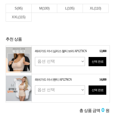
S(95)
M(100)
L(105)
XL(110)
XXL(115)
추천 상품
래쉬가드 이너 심리스 멀티 브라 AP1273CN
12,800
선택 완료
래쉬가드 이너 팬티 AP1276CN
14,000
선택 완료
0
총 상품 금액
원