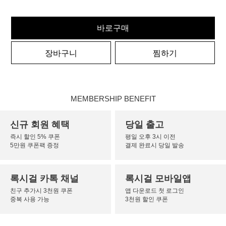
바로구매
장바구니
찜하기
MEMBERSHIP BENEFIT
신규 회원 혜택
당일 출고
즉시 할인 5% 쿠폰
평일 오후 3시 이전
5만원 쿠폰팩 증정
결제 완료시 당일 발송
록시걸 카톡 채널
록시걸 모바일앱
친구 추가시 3천원 쿠폰
앱 다운로드 첫 로그인
중복 사용 가능
3천원 할인 쿠폰