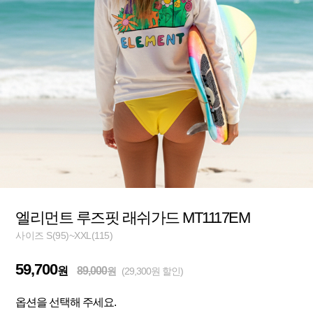
엘리먼트 루즈핏 래쉬가드 MT1117EM
사이즈 S(95)~XXL(115)
59,700
원
89,000
원
(29,300원 할인)
옵션을 선택해 주세요.