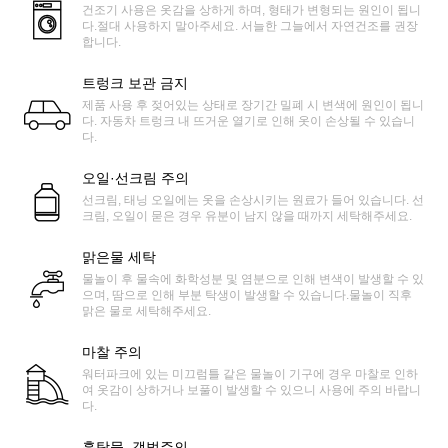
건조기 사용은 옷감을 상하게 하며, 형태가 변형되는 원인이 됩니
다.절대 사용하지 말아주세요. 서늘한 그늘에서 자연건조를 권장
합니다.
트렁크 보관 금지
제품 사용 후 젖어있는 상태로 장기간 밀폐 시 변색에 원인이 됩니
다. 자동차 트렁크 내 뜨거운 열기로 인해 옷이 손상될 수 있습니
다.
오일·선크림 주의
선크림, 태닝 오일에는 옷을 손상시키는 원료가 들어 있습니다. 선
크림, 오일이 묻은 경우 유분이 남지 않을 때까지 세탁해주세요.
맑은물 세탁
물놀이 후 물속에 화학성분 및 염분으로 인해 변색이 발생할 수 있
으며, 땀으로 인해 부분 탁생이 발생할 수 있습니다.물놀이 직후
맑은 물로 세탁해주세요.
마찰 주의
워터파크에 있는 미끄럼틀 같은 물놀이 기구에 경우 마찰로 인하
여 옷감이 상하거나 보풀이 발생할 수 있으니 사용에 주의 바랍니
다.
흙탕물, 갯벌주의