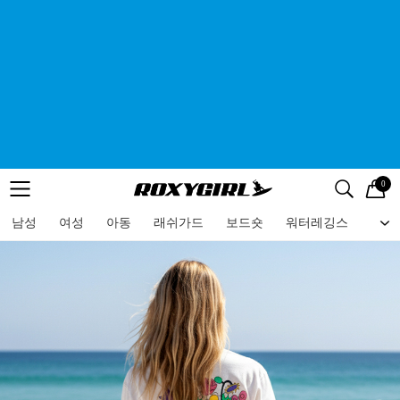
0
로고
메뉴
검색
메뉴
남성
여성
아동
래쉬가드
보드숏
워터레깅스
비치