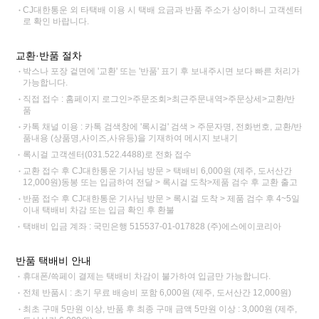
CJ대한통운 외 타택배 이용 시 택배 요금과 반품 주소가 상이하니 고객센터
로 확인 바랍니다.
교환·반품 절차
박스나 포장 겉면에 '교환' 또는 '반품' 표기 후 보내주시면 보다 빠른 처리가
가능합니다.
직접 접수 : 홈페이지 로그인>주문조회>최근주문내역>주문상세>교환/반
품
카톡 채널 이용 : 카톡 검색창에 '록시걸' 검색 > 주문자명, 전화번호, 교환/반
품내용 (상품명,사이즈,사유등)을 기재하여 메시지 보내기
록시걸 고객센터(031.522.4488)로 전화 접수
교환 접수 후 CJ대한통운 기사님 방문 > 택배비 6,000원 (제주, 도서산간
12,000원)동봉 또는 입금하여 전달 > 록시걸 도착>제품 검수 후 교환 출고
반품 접수 후 CJ대한통운 기사님 방문 > 록시걸 도착 > 제품 검수 후 4~5일
이내 택배비 차감 또는 입금 확인 후 환불
택배비 입금 계좌 : 국민은행 515537-01-017828 (주)에스에이코리아
반품 택배비 안내
휴대폰/쓱페이 결제는 택배비 차감이 불가하여 입금만 가능합니다.
전체 반품시 : 초기 무료 배송비 포함 6,000원 (제주, 도서산간 12,000원)
최초 구매 5만원 이상, 반품 후 최종 구매 금액 5만원 이상 : 3,000원 (제주,