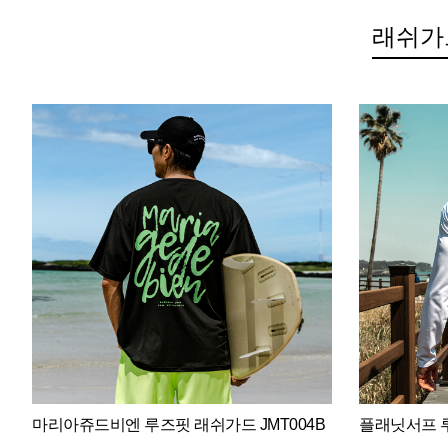
래쉬가
마리아쥬드비엔 루즈핏 래쉬가드 JMT004B
플래닛서프 루