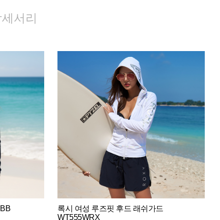
악세서리
BB
록시 여성 루즈핏 후드 래쉬가드
WT555WRX