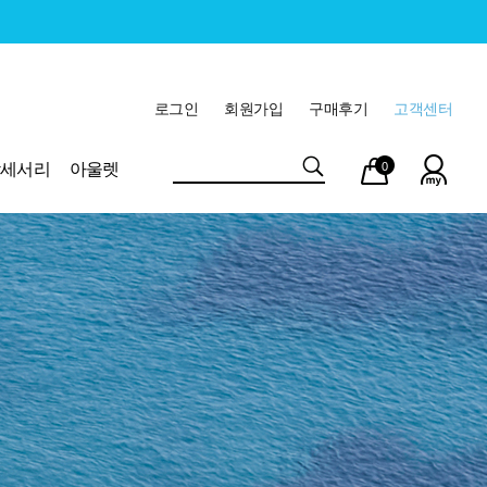
로그인
회원가입
구매후기
고객센터
마이
장바
악세서리
아울렛
0
페이
구니