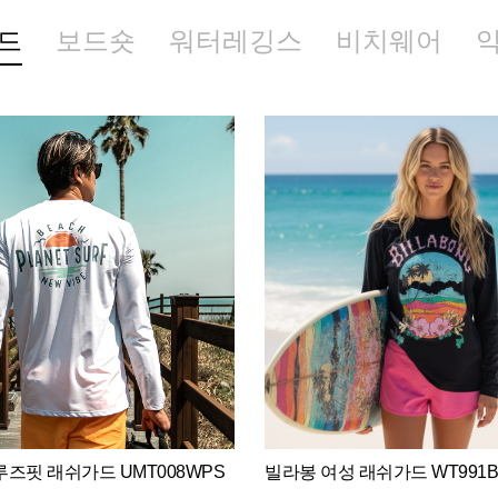
드
보드숏
워터레깅스
비치웨어
즈핏 래쉬가드 UMT008WPS
빌라봉 여성 래쉬가드 WT991B