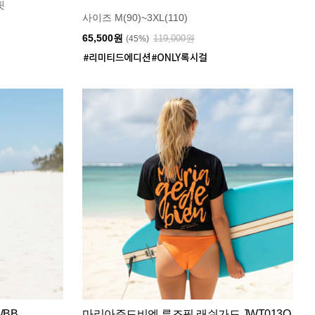
핏
사이즈 M(90)~3XL(110)
65,500원
119,000원
(45%)
WBB
마리아쥬드비엔 루즈핏 래쉬가드 JWT013O