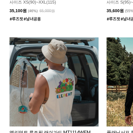
사이즈 XS(90)~XXL(115)
사이즈 S(95)~
35,100원
35,600원
65,000원
(46%)
(55
엘리먼트 루즈핏 래쉬가드 MT1114WEM
플래닛서프 루