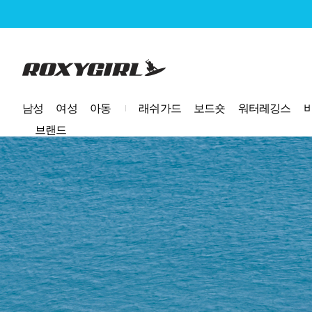
로고
남성
여성
아동
래쉬가드
보드숏
워터레깅스
브랜드