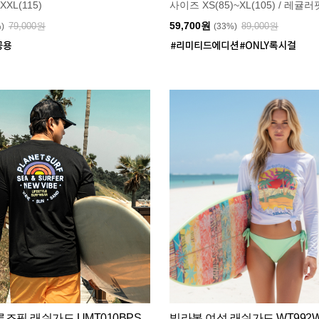
XXL(115)
사이즈 XS(85)~XL(105) / 레귤러
59,700원
79,000원
89,000원
%)
(33%)
즈핏 래쉬가드 UMT010BPS
빌라봉 여성 래쉬가드 WT992