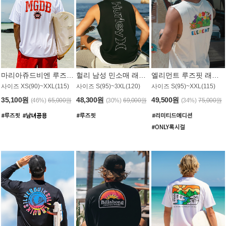
마리아쥬드비엔 루즈핏 래쉬가드 JMT005W
헐리 남성 민소매 래쉬가드 MT1155BHL
엘리먼트 루즈핏 래쉬가드 MT1114WEM
사이즈 XS(90)~XXL(115)
사이즈 S(95)~3XL(120)
사이즈 S(95)~XXL(115)
35,100원
48,300원
49,500원
(46%)
65,000원
(30%)
69,000원
(34%)
75,000원