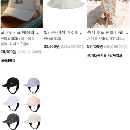
플래닛서프 메쉬캡 모자 UAC008PS
빌라봉 여성 버킷햇 AC1971MBB
록시 후드 판초 타월 AT1765WRX
FREE SIZE / 남녀공용
FREE SIZE
사이즈 FREE / 83*110cm
블랙, 화이트 2컬러
39,600원
59,400원
(33%)
59,000원
(40%)
99,000원
29,400원
(40%)
49,000원