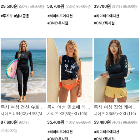
29,500원
59,700원
39,700원
(50%)
59,000원
(33%)
89,000원
(39%)
65,000원
록시 여성 전신 슈트 (4/3mm) WS221KRX
록시 여성 민소매 래쉬가드 WT907BRX
록시 여성 집업 래쉬가드 WT868BRX
사이즈 US4(XS)~US8(M) / 후면 지퍼
사이즈 XS(85)~XL(105)
사이즈 XS(85)~XXL(110)
87,600원
35,400원
59,400원
(60%)
(40%)
59,000원
(40%)
99,000원
219,000원