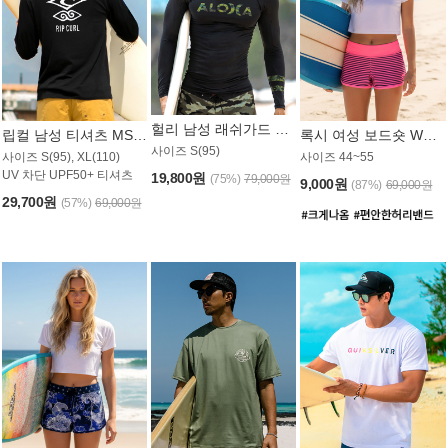
헐리 남성 래쉬가드 MT521CHL
립컬 남성 티셔츠 MST445BRC
록시 여성 보드숏 WB773KRX
사이즈 S(95)
사이즈 S(95), XL(110)
사이즈 44~55
UV 차단 UPF50+ 티셔츠
19,800원
(75%)
79,000원
9,000원
(87%)
69,000원
29,700원
(57%)
69,000원