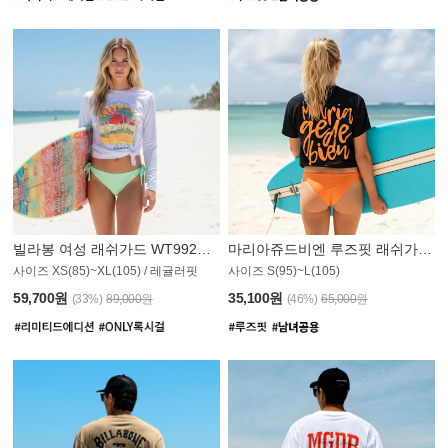
빌라봉 여성 래쉬가드 WT992WBB
마리아쥬드비엔 루즈핏 래쉬가드 JWT013O
사이즈 XS(85)~XL(105) / 레귤러핏
사이즈 S(95)~L(105)
011PS
59,700원
35,100원
(33%)
89,000원
(46%)
65,000원