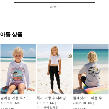
더 보기
아동 상품
빌라봉 아동 루즈핏 래쉬가드 GT813WBB
록시 아동 워터레깅스 GB672BRX
플래닛서프 아동 루즈핏 래쉬가드 UBT009GPS
사이즈 8~16세
사이즈 7~14세
사이즈 10~18세
이너 팬티 일체형