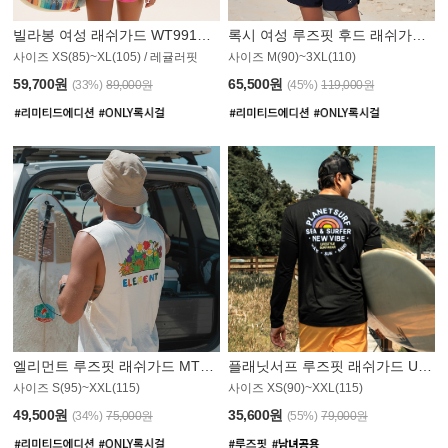
빌라봉 여성 래쉬가드 WT991BBB
록시 여성 루즈핏 후드 래쉬가드 WT555WRX
S
사이즈 XS(85)~XL(105) / 레귤러핏
사이즈 M(90)~3XL(110)
59,700원
65,500원
(33%)
89,000원
(45%)
119,000원
엘리먼트 루즈핏 래쉬가드 MT1114WEM
플래닛서프 루즈핏 래쉬가드 UMT010BPS
사이즈 S(95)~XXL(115)
사이즈 XS(90)~XXL(115)
PS
49,500원
35,600원
(34%)
75,000원
(55%)
79,000원