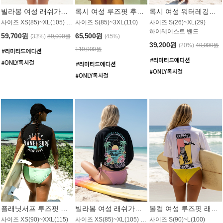
빌라봉 여성 래쉬가드 WT992WBB
록시 여성 루즈핏 후드 래쉬가드 WT556BRX
록시 여성 워터레깅스 WB1016BRX
사이즈 XS(85)~XL(105) / 레귤러핏
사이즈 S(85)~3XL(110)
사이즈 S(26)~XL(29)
하이웨이스트 밴드
59,700원
65,500원
(33%)
89,000원
(45%)
39,200원
(20%)
49,000원
119,000원
플래닛서프 루즈핏 래쉬가드 UWT044BPS
빌라봉 여성 래쉬가드 WT988BBB
볼컴 여성 루즈핏 래쉬가드 MT1005VC
사이즈 XS(90)~XXL(115)
사이즈 XS(85)~XL(105) / 오버핏
사이즈 S(90)~L(100)