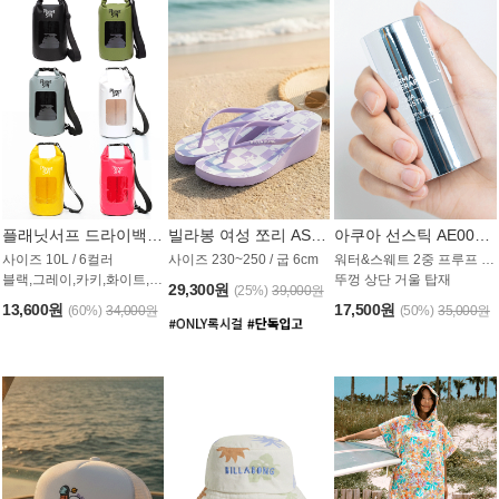
플래닛서프 드라이백 UAB009PS
빌라봉 여성 쪼리 AS1862PBB
아쿠아 선스틱 AE008MG
사이즈 10L / 6컬러
사이즈 230~250 / 굽 6cm
워터&스웨트 2중 프루프 / SPF 50+
블랙,그레이,카키,화이트,옐로우,핑크
뚜껑 상단 거울 탑재
29,300원
(25%)
39,000원
13,600원
17,500원
(60%)
34,000원
(50%)
35,000원