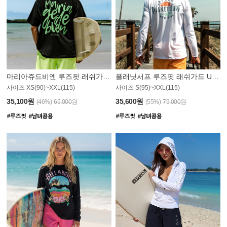
마리아쥬드비엔 루즈핏 래쉬가드 JMT004B
플래닛서프 루즈핏 래쉬가드 UMT008WPS
사이즈 XS(90)~XXL(115)
사이즈 S(95)~XXL(115)
35,100원
35,600원
(46%)
65,000원
(55%)
79,000원