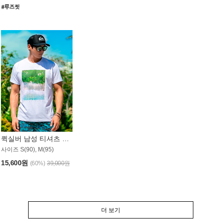
퀵실버 남성 티셔츠 MST357WQS
사이즈 S(90), M(95)
15,600원
(60%)
39,000원
더 보기