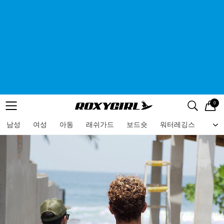
0
로고
메뉴
검색
메뉴
남성
여성
아동
래쉬가드
보드숏
워터레깅스
비치