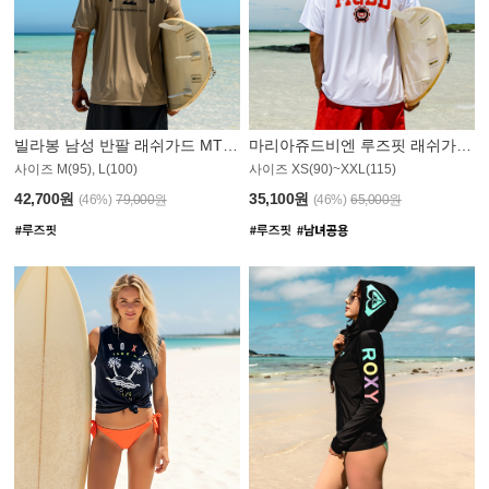
빌라봉 남성 반팔 래쉬가드 MT1082GBB
마리아쥬드비엔 루즈핏 래쉬가드 JMT005W
사이즈 M(95), L(100)
사이즈 XS(90)~XXL(115)
42,700원
35,100원
(46%)
79,000원
(46%)
65,000원
N