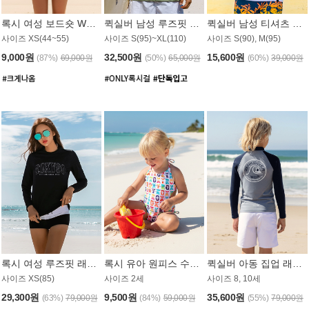
록시 여성 보드숏 WB791PRX
퀵실버 남성 루즈핏 래쉬가드 MT1072GQS
퀵실버 남성 티셔츠 MST356WQS
사이즈 XS(44~55)
사이즈 S(95)~XL(110)
사이즈 S(90), M(95)
9,000원
32,500원
15,600원
(87%)
69,000원
(50%)
65,000원
(60%)
39,000원
록시 여성 루즈핏 래쉬가드 WT909BRX
록시 유아 원피스 수영복 B588W
퀵실버 아동 집업 래쉬가드 BT682LQS
사이즈 XS(85)
사이즈 2세
사이즈 8, 10세
29,300원
9,500원
35,600원
(63%)
79,000원
(84%)
59,000원
(55%)
79,000원