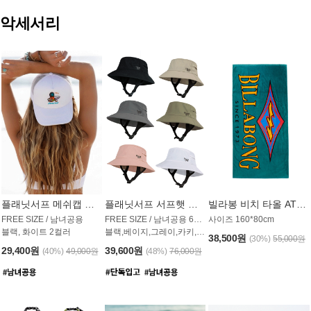
악세서리
플래닛서프 메쉬캡 모자 UAC009PS
플래닛서프 서프햇 모자 UAC002PS
빌라봉 비치 타올 AT1768PBB
FREE SIZE / 남녀공용
FREE SIZE / 남녀공용 6컬러
사이즈 160*80cm
블랙, 화이트 2컬러
블랙,베이지,그레이,카키,핑크,화이트
38,500원
(30%)
55,000원
29,400원
39,600원
(40%)
49,000원
(48%)
76,000원