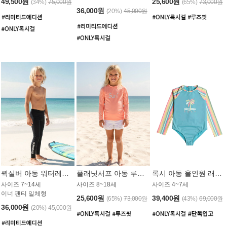
49,500원
25,600원
(34%)
75,000원
(65%)
73,000원
36,000원
(20%)
45,000원
퀵실버 아동 워터레깅스 BB776BQS
플래닛서프 아동 루즈핏 래쉬가드 UGT012CPS
록시 아동 올인원 래쉬가드 GT811BRX
사이즈 7~14세
사이즈 8~18세
사이즈 4~7세
이너 팬티 일체형
25,600원
39,400원
(65%)
73,000원
(43%)
69,000원
36,000원
(20%)
45,000원