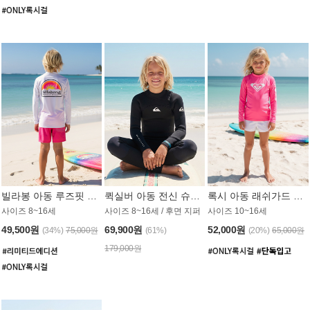
빌라봉 아동 루즈핏 래쉬가드 BT804WBB
퀵실버 아동 전신 슈트 (3/2mm) BS023KQS
록시 아동 래쉬가드 GT815MRX
사이즈 8~16세
사이즈 8~16세 / 후면 지퍼
사이즈 10~16세
49,500원
69,900원
52,000원
(34%)
75,000원
(61%)
(20%)
65,000원
179,000원