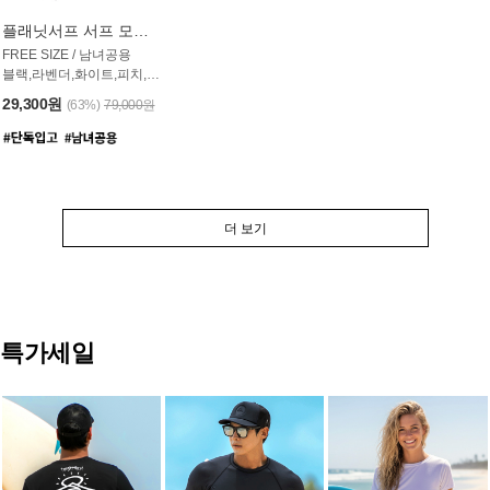
플래닛서프 서프 모자 UAC007PS
FREE SIZE / 남녀공용
블랙,라벤더,화이트,피치,그레이,오트밀 6컬러
29,300원
(63%)
79,000원
더 보기
특가세일