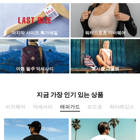
마지막 사이즈 특가세일
워터스포츠 이너웨어
여행 필수 악세사리
록시걸 아울렛
지금 가장 인기 있는 상품
비치웨어
악세서리
래쉬가드
보드숏
워터레깅스