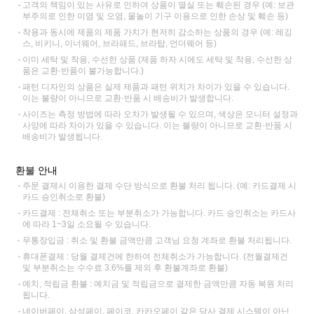
고객의 책임이 있는 사유로 인하여 상품이 멸실 또는 훼손된 경우 (예: 보관
부주의로 인한 이염 및 오염, 물놀이 기구 이용으로 인한 손상 및 훼손 등)
착용과 동시에 제품의 제품 가치가 현저히 감소하는 상품의 경우 (예: 레깅
스, 비키니, 이너웨어, 브라패드, 브라탑, 언더웨어 등)
이미 세탁 및 착용, 수선한 상품 (제품 하자 시에도 세탁 및 착용, 수선한 상
품은 교환·반품이 불가능합니다.)
패턴 디자인의 상품은 실제 제품과 패턴 위치가 차이가 있을 수 있습니다.
이는 불량이 아니므로 교환·반품 시 배송비가 발생합니다.
사이즈는 측정 방법에 따라 오차가 발생될 수 있으며, 색상은 모니터 설정과
사양에 따라 차이가 있을 수 있습니다. 이는 불량이 아니므로 교환·반품 시
배송비가 발생됩니다.
환불 안내
주문 결제시 이용한 결제 수단 방식으로 환불 처리 됩니다. (예: 카드결제 시
카드 승인취소로 환불)
카드결제 : 전체취소 또는 부분취소가 가능합니다. 카드 승인취소는 카드사
에 따라 1~3일 소요될 수 있습니다.
무통장입금 : 취소 및 환불 금액만큼 고객님 요청 계좌로 환불 처리됩니다.
휴대폰결제 : 당월 결제건에 한하여 전체취소가 가능합니다. (전월결제건
및 부분취소는 수수료 3.6%를 제외 후 환불계좌로 환불)
예치, 적립금 환불 : 예치금 및 적립금으로 결제한 금액만큼 자동 복원 처리
됩니다.
네이버페이, 삼성페이, 페이코, 카카오페이 같은 당사 결제 시스템이 아닌