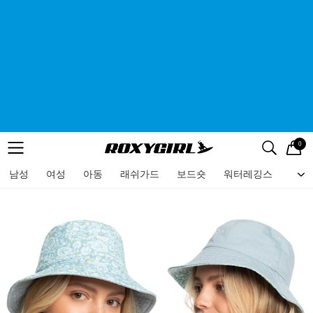
0
로고
메뉴
검색
메뉴
남성
여성
아동
래쉬가드
보드숏
워터레깅스
비치