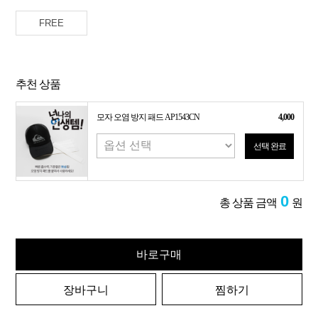
FREE
추천 상품
모자 오염 방지 패드 AP1543CN
4,000
선택 완료
0
총 상품 금액
원
바로구매
장바구니
찜하기