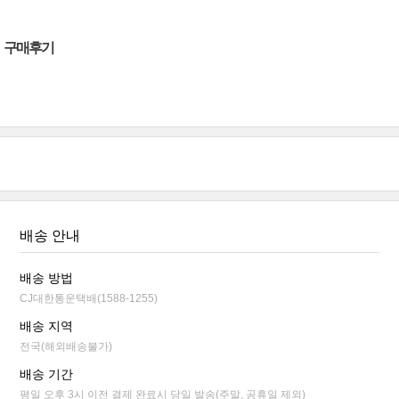
구매후기
배송 안내
배송 방법
CJ대한통운택배(1588-1255)
배송 지역
전국(해외배송불가)
배송 기간
평일 오후 3시 이전 결제 완료시 당일 발송(주말, 공휴일 제외)