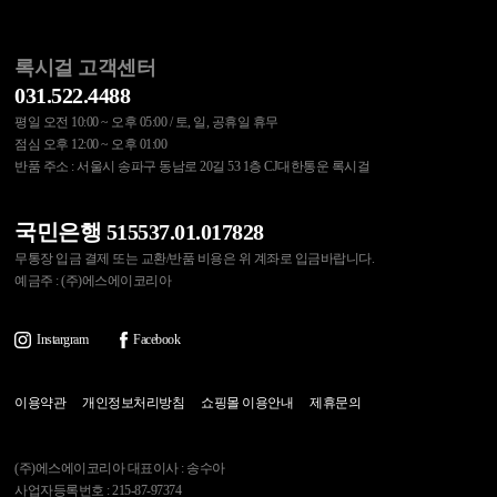
록시걸 고객센터
031.522.4488
평일 오전 10:00 ~ 오후 05:00 / 토, 일, 공휴일 휴무
점심 오후 12:00 ~ 오후 01:00
반품 주소 : 서울시 송파구 동남로 20길 53 1층 CJ대한통운 록시걸
국민은행 515537.01.017828
무통장 입금 결제 또는 교환/반품 비용은 위 계좌로 입금바랍니다.
예금주 : (주)에스에이코리아
Instargram
Facebook
이용약관
개인정보처리방침
쇼핑몰 이용안내
제휴문의
(주)에스에이코리아 대표이사 : 송수아
사업자등록번호 : 215-87-97374