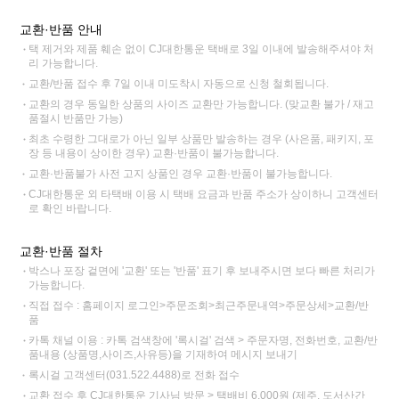
교환·반품 안내
택 제거와 제품 훼손 없이 CJ대한통운 택배로 3일 이내에 발송해주셔야 처
리 가능합니다.
교환/반품 접수 후 7일 이내 미도착시 자동으로 신청 철회됩니다.
교환의 경우 동일한 상품의 사이즈 교환만 가능합니다. (맞교환 불가 / 재고
품절시 반품만 가능)
최초 수령한 그대로가 아닌 일부 상품만 발송하는 경우 (사은품, 패키지, 포
장 등 내용이 상이한 경우) 교환·반품이 불가능합니다.
교환·반품불가 사전 고지 상품인 경우 교환·반품이 불가능합니다.
CJ대한통운 외 타택배 이용 시 택배 요금과 반품 주소가 상이하니 고객센터
로 확인 바랍니다.
교환·반품 절차
박스나 포장 겉면에 '교환' 또는 '반품' 표기 후 보내주시면 보다 빠른 처리가
가능합니다.
직접 접수 : 홈페이지 로그인>주문조회>최근주문내역>주문상세>교환/반
품
카톡 채널 이용 : 카톡 검색창에 '록시걸' 검색 > 주문자명, 전화번호, 교환/반
품내용 (상품명,사이즈,사유등)을 기재하여 메시지 보내기
록시걸 고객센터(031.522.4488)로 전화 접수
교환 접수 후 CJ대한통운 기사님 방문 > 택배비 6,000원 (제주, 도서산간