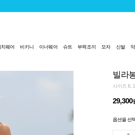
비치웨어
비키니
이너웨어
슈트
부력조끼
모자
신발
빌라봉
사이즈 8, 
29,300
옵션을 선택