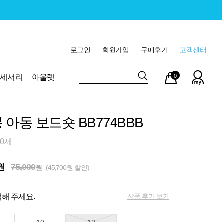
로그인
회원가입
구매후기
고객센터
마이
장바
악세서리
아울렛
0
페이
구니
 아동 보드숏 BB774BBB
10세
원
75,000
원
(45,700원 할인)
상품 후기 보기
해 주세요.