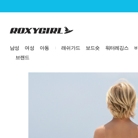
로고
남성
여성
아동
래쉬가드
보드숏
워터레깅스
브랜드