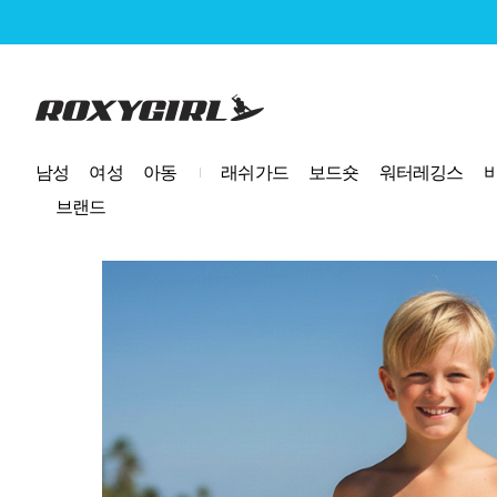
로고
남성
여성
아동
래쉬가드
보드숏
워터레깅스
브랜드