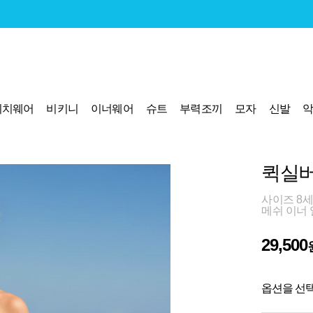
비치웨어
비키니
이너웨어
슈트
부력조끼
모자
신발
퀵실버
사이즈 8세
메쉬 이너
29,500
옵션을 선택