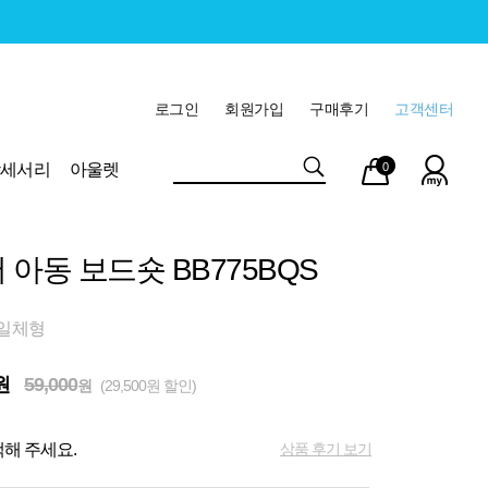
로그인
회원가입
구매후기
고객센터
마이
장바
악세서리
아울렛
0
페이
구니
 아동 보드숏 BB775BQS
 일체형
원
59,000
원
(29,500원 할인)
상품 후기 보기
해 주세요.