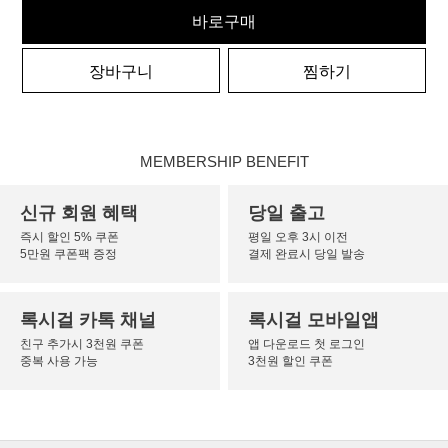
바로구매
장바구니
찜하기
MEMBERSHIP BENEFIT
신규 회원 혜택
당일 출고
즉시 할인 5% 쿠폰
평일 오후 3시 이전
5만원 쿠폰팩 증정
결제 완료시 당일 발송
록시걸 카톡 채널
록시걸 모바일앱
친구 추가시 3천원 쿠폰
앱 다운로드 첫 로그인
중복 사용 가능
3천원 할인 쿠폰