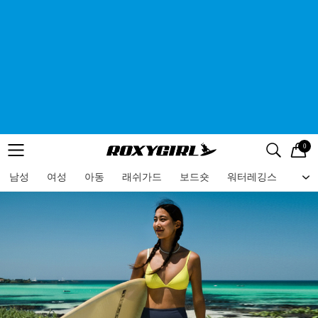
0
로고
메뉴
검색
메뉴
남성
여성
아동
래쉬가드
보드숏
워터레깅스
비치