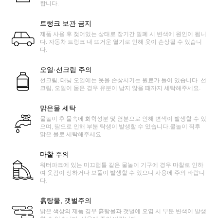
합니다.
트렁크 보관 금지
제품 사용 후 젖어있는 상태로 장기간 밀폐 시 변색에 원인이 됩니
다. 자동차 트렁크 내 뜨거운 열기로 인해 옷이 손상될 수 있습니
다.
오일·선크림 주의
선크림, 태닝 오일에는 옷을 손상시키는 원료가 들어 있습니다. 선
크림, 오일이 묻은 경우 유분이 남지 않을 때까지 세탁해주세요.
맑은물 세탁
물놀이 후 물속에 화학성분 및 염분으로 인해 변색이 발생할 수 있
으며, 땀으로 인해 부분 탁생이 발생할 수 있습니다.물놀이 직후
맑은 물로 세탁해주세요.
마찰 주의
워터파크에 있는 미끄럼틀 같은 물놀이 기구에 경우 마찰로 인하
여 옷감이 상하거나 보풀이 발생할 수 있으니 사용에 주의 바랍니
다.
흙탕물, 갯벌주의
밝은 색상의 제품 경우 흙탕물과 갯벌에 오염 시 부분 변색이 발생