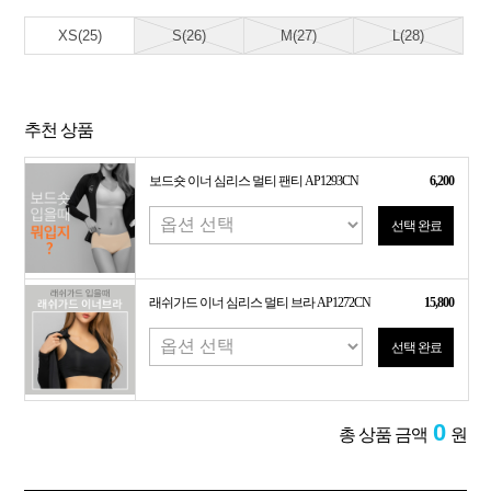
XS(25)
S(26)
M(27)
L(28)
추천 상품
보드숏 이너 심리스 멀티 팬티 AP1293CN
6,200
선택 완료
래쉬가드 이너 심리스 멀티 브라 AP1272CN
15,800
선택 완료
0
총 상품 금액
원