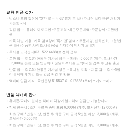
교환·반품 절차
박스나 포장 겉면에 '교환' 또는 '반품' 표기 후 보내주시면 보다 빠른 처리가
가능합니다.
직접 접수 : 홈페이지 로그인>주문조회>최근주문내역>주문상세>교환/반
품
카톡 채널 이용 : 카톡 검색창에 '록시걸' 검색 > 주문자명, 전화번호, 교환/반
품내용 (상품명,사이즈,사유등)을 기재하여 메시지 보내기
록시걸 고객센터(031.522.4488)로 전화 접수
교환 접수 후 CJ대한통운 기사님 방문 > 택배비 6,000원 (제주, 도서산간
12,000원)동봉 또는 입금하여 전달 > 록시걸 도착>제품 검수 후 교환 출고
반품 접수 후 CJ대한통운 기사님 방문 > 록시걸 도착 > 제품 검수 후 4~5일
이내 택배비 차감 또는 입금 확인 후 환불
택배비 입금 계좌 : 국민은행 515537-01-017828 (주)에스에이코리아
반품 택배비 안내
휴대폰/쓱페이 결제는 택배비 차감이 불가하여 입금만 가능합니다.
전체 반품시 : 초기 무료 배송비 포함 6,000원 (제주, 도서산간 12,000원)
최초 구매 5만원 이상, 반품 후 최종 구매 금액 5만원 이상 : 3,000원 (제주,
도서산간 6,000원)
최초 구매 5만원 이상, 반품 후 최종 구매 금액 5만원 미만 : 3,000원 (제주,