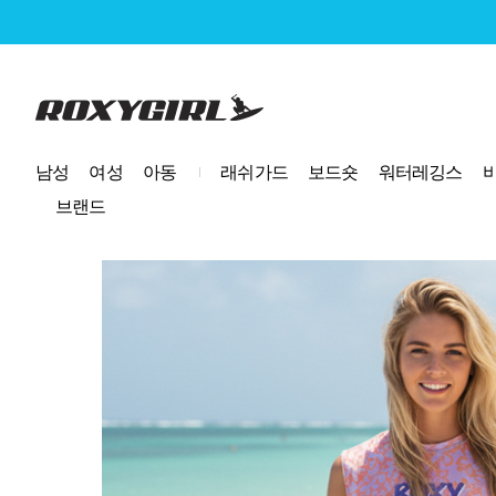
로고
남성
여성
아동
래쉬가드
보드숏
워터레깅스
브랜드