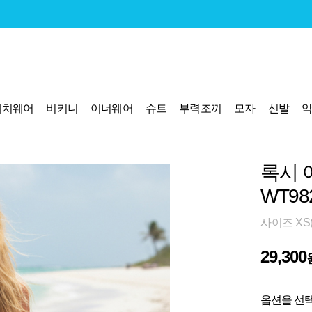
비치웨어
비키니
이너웨어
슈트
부력조끼
모자
신발
록시 
WT98
사이즈 XS(
29,300
옵션을 선택