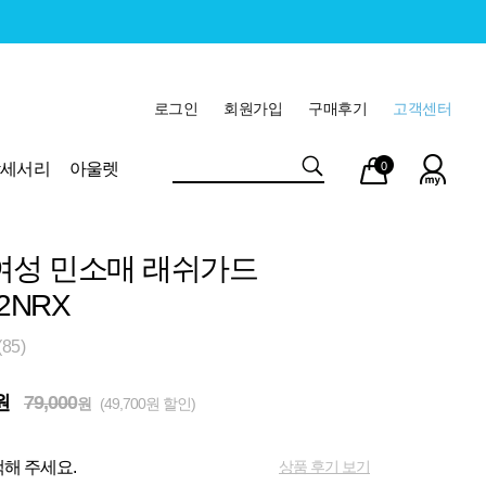
로그인
회원가입
구매후기
고객센터
마이
장바
악세서리
아울렛
0
페이
구니
여성 민소매 래쉬가드
2NRX
85)
원
79,000
원
(49,700원 할인)
상품 후기 보기
해 주세요.