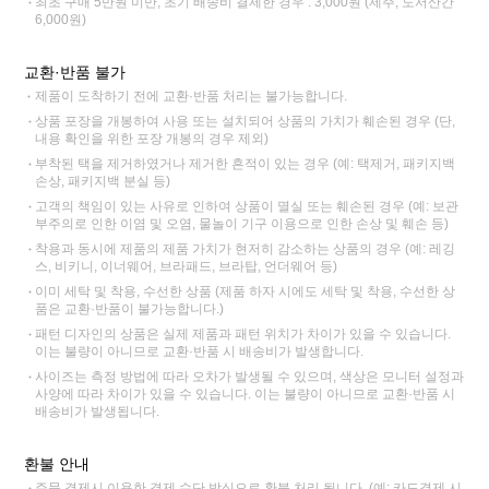
최초 구매 5만원 미만, 초기 배송비 결제한 경우 : 3,000원 (제주, 도서산간
6,000원)
교환·반품 불가
제품이 도착하기 전에 교환·반품 처리는 불가능합니다.
상품 포장을 개봉하여 사용 또는 설치되어 상품의 가치가 훼손된 경우 (단,
내용 확인을 위한 포장 개봉의 경우 제외)
부착된 택을 제거하였거나 제거한 흔적이 있는 경우 (예: 택제거, 패키지백
손상, 패키지백 분실 등)
고객의 책임이 있는 사유로 인하여 상품이 멸실 또는 훼손된 경우 (예: 보관
부주의로 인한 이염 및 오염, 물놀이 기구 이용으로 인한 손상 및 훼손 등)
착용과 동시에 제품의 제품 가치가 현저히 감소하는 상품의 경우 (예: 레깅
스, 비키니, 이너웨어, 브라패드, 브라탑, 언더웨어 등)
이미 세탁 및 착용, 수선한 상품 (제품 하자 시에도 세탁 및 착용, 수선한 상
품은 교환·반품이 불가능합니다.)
패턴 디자인의 상품은 실제 제품과 패턴 위치가 차이가 있을 수 있습니다.
이는 불량이 아니므로 교환·반품 시 배송비가 발생합니다.
사이즈는 측정 방법에 따라 오차가 발생될 수 있으며, 색상은 모니터 설정과
사양에 따라 차이가 있을 수 있습니다. 이는 불량이 아니므로 교환·반품 시
배송비가 발생됩니다.
환불 안내
주문 결제시 이용한 결제 수단 방식으로 환불 처리 됩니다. (예: 카드결제 시