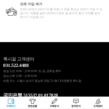
모래 끼임 제거
모래사장에서 래쉬가드를 착용 시 제품 특성상 모래가 끼일 수 있
습니다. 제품을 늘린 상태에서 얇은 솔 등으로 쓸어 모래를 쉽게
제거가 가능합니다.
록시걸 고객센터
031.522.4488
평일 오전 10:00 ~ 오후 05:00 / 토, 일, 공휴일 휴무
점심 오후 12:00 ~ 오후 01:00
반품 주소 : 서울시 송파구 동남로 20길 53 1층 CJ대한통운 록시걸
국민은행 515537.01.017828
무통장 입금 결제 또는 교환/반품 비용은 위 계좌로 입금바랍니다.
구매하기
관련상품
상품후기
문의하기
고객센터
예금주 : (주)에스에이코리아