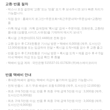
교환·반품 절차
박스나 포장 겉면에 '교환' 또는 '반품' 표기 후 보내주시면 보다 빠른 처리가
가능합니다.
직접 접수 : 홈페이지 로그인>주문조회>최근주문내역>주문상세>교환/반
품
카톡 채널 이용 : 카톡 검색창에 '록시걸' 검색 > 주문자명, 전화번호, 교환/반
품내용 (상품명,사이즈,사유등)을 기재하여 메시지 보내기
록시걸 고객센터(031.522.4488)로 전화 접수
교환 접수 후 CJ대한통운 기사님 방문 > 택배비 6,000원 (제주, 도서산간
12,000원)동봉 또는 입금하여 전달 > 록시걸 도착>제품 검수 후 교환 출고
반품 접수 후 CJ대한통운 기사님 방문 > 록시걸 도착 > 제품 검수 후 4~5일
이내 택배비 차감 또는 입금 확인 후 환불
택배비 입금 계좌 : 국민은행 515537-01-017828 (주)에스에이코리아
반품 택배비 안내
휴대폰/쓱페이 결제는 택배비 차감이 불가하여 입금만 가능합니다.
전체 반품시 : 초기 무료 배송비 포함 6,000원 (제주, 도서산간 12,000원)
최초 구매 5만원 이상, 반품 후 최종 구매 금액 5만원 이상 : 3,000원 (제주,
도서산간 6,000원)
최초 구매 5만원 이상, 반품 후 최종 구매 금액 5만원 미만 : 3,000원 (제주,
도서산간 6,000원)