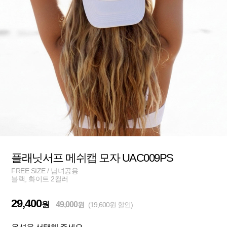
플래닛서프 메쉬캡 모자 UAC009PS
FREE SIZE / 남녀공용
블랙, 화이트 2컬러
29,400
원
49,000
원
(19,600원 할인)