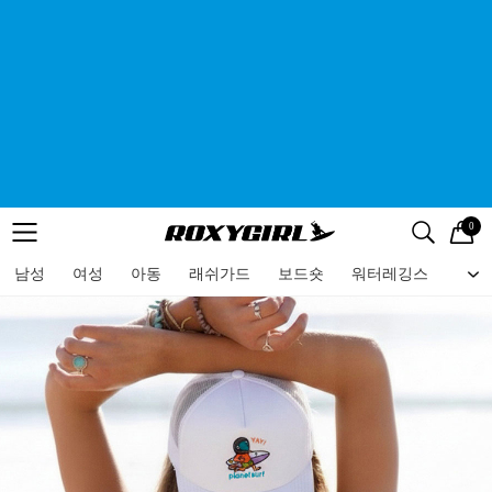
0
로고
메뉴
검색
메뉴
남성
여성
아동
래쉬가드
보드숏
워터레깅스
비치