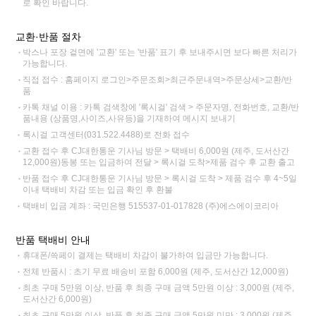
로 확인 바랍니다.
교환·반품 절차
박스나 포장 겉면에 '교환' 또는 '반품' 표기 후 보내주시면 보다 빠른 처리가
가능합니다.
직접 접수 : 홈페이지 로그인>주문조회>최근주문내역>주문상세>교환/반
품
카톡 채널 이용 : 카톡 검색창에 '록시걸' 검색 > 주문자명, 전화번호, 교환/반
품내용 (상품명,사이즈,사유등)을 기재하여 메시지 보내기
록시걸 고객센터(031.522.4488)로 전화 접수
교환 접수 후 CJ대한통운 기사님 방문 > 택배비 6,000원 (제주, 도서산간
12,000원)동봉 또는 입금하여 전달 > 록시걸 도착>제품 검수 후 교환 출고
반품 접수 후 CJ대한통운 기사님 방문 > 록시걸 도착 > 제품 검수 후 4~5일
이내 택배비 차감 또는 입금 확인 후 환불
택배비 입금 계좌 : 국민은행 515537-01-017828 (주)에스에이코리아
반품 택배비 안내
휴대폰/쓱페이 결제는 택배비 차감이 불가하여 입금만 가능합니다.
전체 반품시 : 초기 무료 배송비 포함 6,000원 (제주, 도서산간 12,000원)
최초 구매 5만원 이상, 반품 후 최종 구매 금액 5만원 이상 : 3,000원 (제주,
도서산간 6,000원)
최초 구매 5만원 이상, 반품 후 최종 구매 금액 5만원 미만 : 3,000원 (제주,