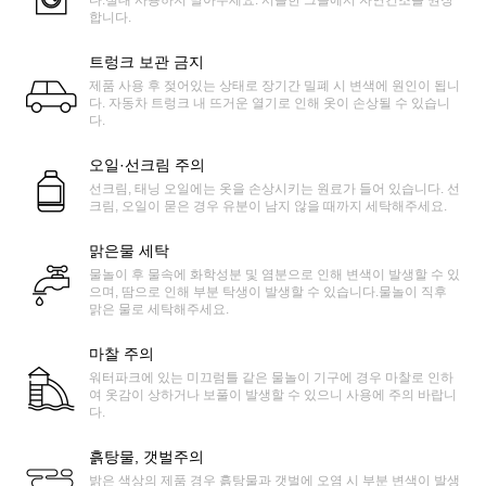
합니다.
트렁크 보관 금지
제품 사용 후 젖어있는 상태로 장기간 밀폐 시 변색에 원인이 됩니
다. 자동차 트렁크 내 뜨거운 열기로 인해 옷이 손상될 수 있습니
다.
오일·선크림 주의
선크림, 태닝 오일에는 옷을 손상시키는 원료가 들어 있습니다. 선
크림, 오일이 묻은 경우 유분이 남지 않을 때까지 세탁해주세요.
맑은물 세탁
물놀이 후 물속에 화학성분 및 염분으로 인해 변색이 발생할 수 있
으며, 땀으로 인해 부분 탁생이 발생할 수 있습니다.물놀이 직후
맑은 물로 세탁해주세요.
마찰 주의
워터파크에 있는 미끄럼틀 같은 물놀이 기구에 경우 마찰로 인하
여 옷감이 상하거나 보풀이 발생할 수 있으니 사용에 주의 바랍니
다.
흙탕물, 갯벌주의
밝은 색상의 제품 경우 흙탕물과 갯벌에 오염 시 부분 변색이 발생