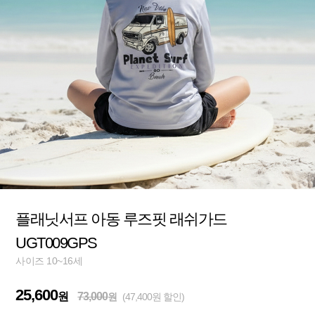
플래닛서프 아동 루즈핏 래쉬가드
UGT009GPS
사이즈 10~16세
25,600
원
73,000
원
(47,400원 할인)