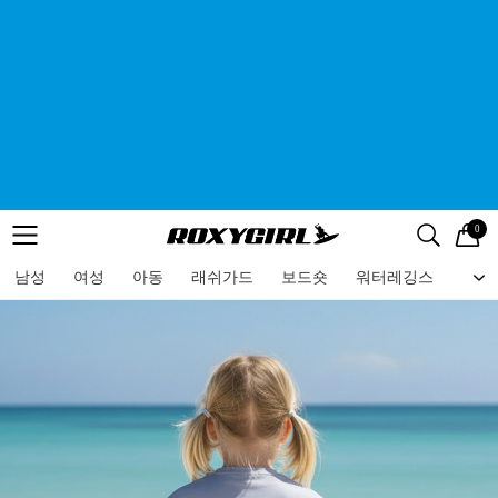
0
로고
메뉴
검색
메뉴
남성
여성
아동
래쉬가드
보드숏
워터레깅스
비치