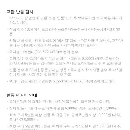
교환·반품 절차
박스나 포장 겉면에 '교환' 또는 '반품' 표기 후 보내주시면 보다 빠른 처리가
가능합니다.
직접 접수 : 홈페이지 로그인>주문조회>최근주문내역>주문상세>교환/반
품
카톡 채널 이용 : 카톡 검색창에 '록시걸' 검색 > 주문자명, 전화번호, 교환/반
품내용 (상품명,사이즈,사유등)을 기재하여 메시지 보내기
록시걸 고객센터(031.522.4488)로 전화 접수
교환 접수 후 CJ대한통운 기사님 방문 > 택배비 6,000원 (제주, 도서산간
12,000원)동봉 또는 입금하여 전달 > 록시걸 도착>제품 검수 후 교환 출고
반품 접수 후 CJ대한통운 기사님 방문 > 록시걸 도착 > 제품 검수 후 4~5일
이내 택배비 차감 또는 입금 확인 후 환불
택배비 입금 계좌 : 국민은행 515537-01-017828 (주)에스에이코리아
반품 택배비 안내
휴대폰/쓱페이 결제는 택배비 차감이 불가하여 입금만 가능합니다.
전체 반품시 : 초기 무료 배송비 포함 6,000원 (제주, 도서산간 12,000원)
최초 구매 5만원 이상, 반품 후 최종 구매 금액 5만원 이상 : 3,000원 (제주,
도서산간 6,000원)
최초 구매 5만원 이상, 반품 후 최종 구매 금액 5만원 미만 : 3,000원 (제주,