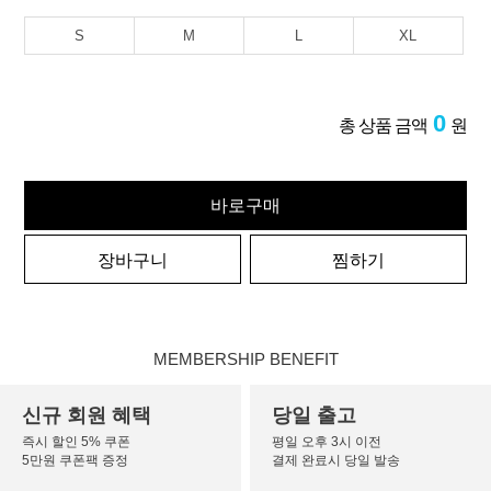
S
M
L
XL
0
총 상품 금액
원
바로구매
장바구니
찜하기
MEMBERSHIP BENEFIT
신규 회원 혜택
당일 출고
즉시 할인 5% 쿠폰
평일 오후 3시 이전
5만원 쿠폰팩 증정
결제 완료시 당일 발송