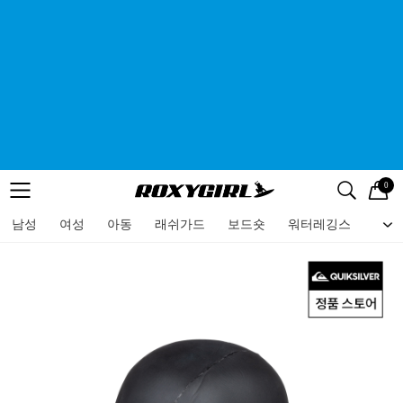
0
로고
메뉴
검색
메뉴
남성
여성
아동
래쉬가드
보드숏
워터레깅스
비치