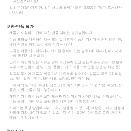
도서산간 6,000원)
최초 구매 5만원 미만, 초기 배송비 결제한 경우 : 3,000원 (제주, 도서산간
6,000원)
교환·반품 불가
제품이 도착하기 전에 교환·반품 처리는 불가능합니다.
상품 포장을 개봉하여 사용 또는 설치되어 상품의 가치가 훼손된 경우 (단,
내용 확인을 위한 포장 개봉의 경우 제외)
부착된 택을 제거하였거나 제거한 흔적이 있는 경우 (예: 택제거, 패키지백
손상, 패키지백 분실 등)
고객의 책임이 있는 사유로 인하여 상품이 멸실 또는 훼손된 경우 (예: 보관
부주의로 인한 이염 및 오염, 물놀이 기구 이용으로 인한 손상 및 훼손 등)
착용과 동시에 제품의 제품 가치가 현저히 감소하는 상품의 경우 (예: 레깅
스, 비키니, 이너웨어, 브라패드, 브라탑, 언더웨어 등)
이미 세탁 및 착용, 수선한 상품 (제품 하자 시에도 세탁 및 착용, 수선한 상
품은 교환·반품이 불가능합니다.)
패턴 디자인의 상품은 실제 제품과 패턴 위치가 차이가 있을 수 있습니다.
이는 불량이 아니므로 교환·반품 시 배송비가 발생합니다.
사이즈는 측정 방법에 따라 오차가 발생될 수 있으며, 색상은 모니터 설정과
사양에 따라 차이가 있을 수 있습니다. 이는 불량이 아니므로 교환·반품 시
배송비가 발생됩니다.