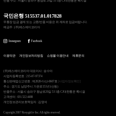
반품 주소 : 서울시 송파구 동남로 20길 53 1층 CJ대한통운 록시걸
국민은행 515537.01.017828
무통장 입금 결제 또는 교환/반품 비용은 위 계좌로 입금바랍니다.
예금주 : (주)에스에이코리아
Instargram
Facebook
이용약관
개인정보처리방침
쇼핑몰 이용안내
제휴문의
(주)에스에이코리아 대표이사 : 송수아
사업자등록번호 : 215-87-97374
통신판매업신고번호 : 제2020-다산-0607호
[사업자정보확인]
주소 : 경기도 남양주시 가운로153 (다산동)
반품주소 : 서울시 송파구 동남로20길 53 1층 CJ대한통운 록시걸
고객센터 : 031.522.4488
개인정보관리보호책임자 : 김영석
Copyright 2007 Roxygirl.tv Inc. All rights reserved.