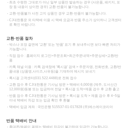
최초 수령한 그대로가 아닌 일부 상품만 발송하는 경우 (사은품, 패키지, 포
장 등 내용이 상이한 경우) 교환·반품이 불가능합니다.
교환·반품불가 사전 고지 상품인 경우 교환·반품이 불가능합니다.
CJ대한통운 외 타택배 이용 시 택배 요금과 반품 주소가 상이하니 고객센터
로 확인 바랍니다.
교환·반품 절차
박스나 포장 겉면에 '교환' 또는 '반품' 표기 후 보내주시면 보다 빠른 처리가
가능합니다.
직접 접수 : 홈페이지 로그인>주문조회>최근주문내역>주문상세>교환/반
품
카톡 채널 이용 : 카톡 검색창에 '록시걸' 검색 > 주문자명, 전화번호, 교환/반
품내용 (상품명,사이즈,사유등)을 기재하여 메시지 보내기
록시걸 고객센터(031.522.4488)로 전화 접수
교환 접수 후 CJ대한통운 기사님 방문 > 택배비 6,000원 (제주, 도서산간
12,000원)동봉 또는 입금하여 전달 > 록시걸 도착>제품 검수 후 교환 출고
반품 접수 후 CJ대한통운 기사님 방문 > 록시걸 도착 > 제품 검수 후 4~5일
이내 택배비 차감 또는 입금 확인 후 환불
택배비 입금 계좌 : 국민은행 515537-01-017828 (주)에스에이코리아
반품 택배비 안내
휴대폰/쓱페이 결제는 택배비 차감이 불가하여 입금만 가능합니다.