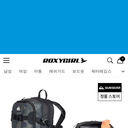
0
로고
메뉴
검색
메뉴
남성
여성
아동
래쉬가드
보드숏
워터레깅스
비치