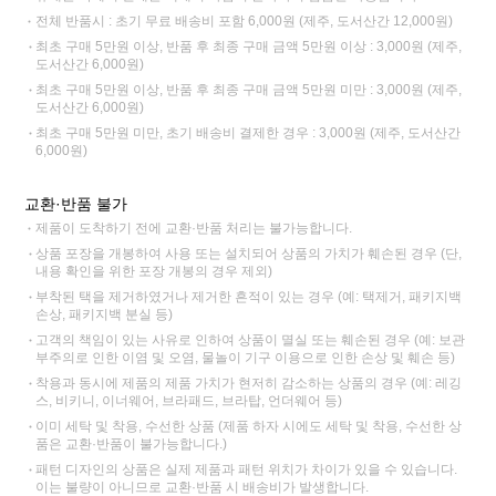
전체 반품시 : 초기 무료 배송비 포함 6,000원 (제주, 도서산간 12,000원)
최초 구매 5만원 이상, 반품 후 최종 구매 금액 5만원 이상 : 3,000원 (제주,
도서산간 6,000원)
최초 구매 5만원 이상, 반품 후 최종 구매 금액 5만원 미만 : 3,000원 (제주,
도서산간 6,000원)
최초 구매 5만원 미만, 초기 배송비 결제한 경우 : 3,000원 (제주, 도서산간
6,000원)
교환·반품 불가
제품이 도착하기 전에 교환·반품 처리는 불가능합니다.
상품 포장을 개봉하여 사용 또는 설치되어 상품의 가치가 훼손된 경우 (단,
내용 확인을 위한 포장 개봉의 경우 제외)
부착된 택을 제거하였거나 제거한 흔적이 있는 경우 (예: 택제거, 패키지백
손상, 패키지백 분실 등)
고객의 책임이 있는 사유로 인하여 상품이 멸실 또는 훼손된 경우 (예: 보관
부주의로 인한 이염 및 오염, 물놀이 기구 이용으로 인한 손상 및 훼손 등)
착용과 동시에 제품의 제품 가치가 현저히 감소하는 상품의 경우 (예: 레깅
스, 비키니, 이너웨어, 브라패드, 브라탑, 언더웨어 등)
이미 세탁 및 착용, 수선한 상품 (제품 하자 시에도 세탁 및 착용, 수선한 상
품은 교환·반품이 불가능합니다.)
패턴 디자인의 상품은 실제 제품과 패턴 위치가 차이가 있을 수 있습니다.
이는 불량이 아니므로 교환·반품 시 배송비가 발생합니다.