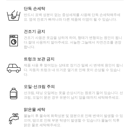
단독 손세탁
반드시 표백 성분이 없는 중성세제를 사용해 단독 손세탁해주세
요. 염색 잔료가 빠져나와 다른 제품에 이염이 될 수 있습니다.
건조기 금지
건조기 사용은 옷감을 상하게 하며, 형태가 변형되는 원인이 됩니
다.절대 사용하지 말아주세요. 서늘한 그늘에서 자연건조를 권장
합니다.
트렁크 보관 금지
제품 사용 후 젖어있는 상태로 장기간 밀폐 시 변색에 원인이 됩니
다. 자동차 트렁크 내 뜨거운 열기로 인해 옷이 손상될 수 있습니
다.
오일·선크림 주의
선크림, 태닝 오일에는 옷을 손상시키는 원료가 들어 있습니다. 선
크림, 오일이 묻은 경우 유분이 남지 않을 때까지 세탁해주세요.
맑은물 세탁
물놀이 후 물속에 화학성분 및 염분으로 인해 변색이 발생할 수 있
으며, 땀으로 인해 부분 탁생이 발생할 수 있습니다.물놀이 직후
맑은 물로 세탁해주세요.