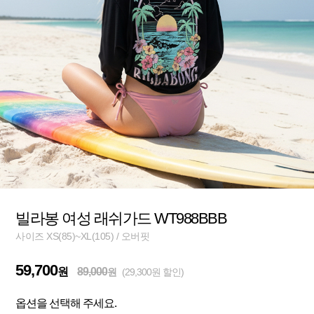
빌라봉 여성 래쉬가드 WT988BBB
사이즈 XS(85)~XL(105) / 오버핏
59,700
원
89,000
원
(29,300원 할인)
옵션을 선택해 주세요.