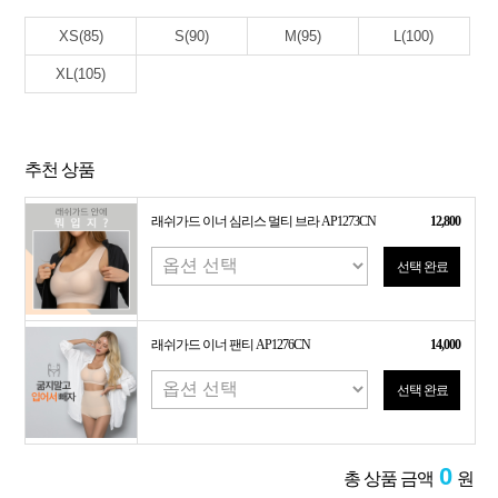
XS(85)
S(90)
M(95)
L(100)
XL(105)
추천 상품
래쉬가드 이너 심리스 멀티 브라 AP1273CN
12,800
선택 완료
래쉬가드 이너 팬티 AP1276CN
14,000
선택 완료
0
총 상품 금액
원