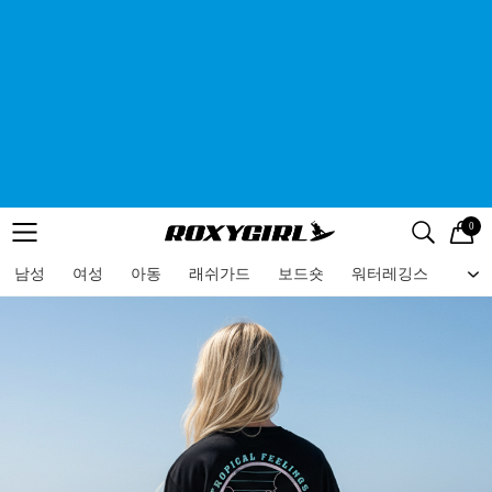
0
로고
메뉴
검색
메뉴
남성
여성
아동
래쉬가드
보드숏
워터레깅스
비치