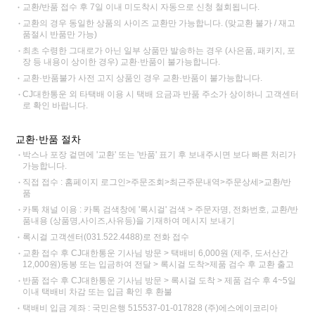
교환/반품 접수 후 7일 이내 미도착시 자동으로 신청 철회됩니다.
교환의 경우 동일한 상품의 사이즈 교환만 가능합니다. (맞교환 불가 / 재고
품절시 반품만 가능)
최초 수령한 그대로가 아닌 일부 상품만 발송하는 경우 (사은품, 패키지, 포
장 등 내용이 상이한 경우) 교환·반품이 불가능합니다.
교환·반품불가 사전 고지 상품인 경우 교환·반품이 불가능합니다.
CJ대한통운 외 타택배 이용 시 택배 요금과 반품 주소가 상이하니 고객센터
로 확인 바랍니다.
교환·반품 절차
박스나 포장 겉면에 '교환' 또는 '반품' 표기 후 보내주시면 보다 빠른 처리가
가능합니다.
직접 접수 : 홈페이지 로그인>주문조회>최근주문내역>주문상세>교환/반
품
카톡 채널 이용 : 카톡 검색창에 '록시걸' 검색 > 주문자명, 전화번호, 교환/반
품내용 (상품명,사이즈,사유등)을 기재하여 메시지 보내기
록시걸 고객센터(031.522.4488)로 전화 접수
교환 접수 후 CJ대한통운 기사님 방문 > 택배비 6,000원 (제주, 도서산간
12,000원)동봉 또는 입금하여 전달 > 록시걸 도착>제품 검수 후 교환 출고
반품 접수 후 CJ대한통운 기사님 방문 > 록시걸 도착 > 제품 검수 후 4~5일
이내 택배비 차감 또는 입금 확인 후 환불
택배비 입금 계좌 : 국민은행 515537-01-017828 (주)에스에이코리아