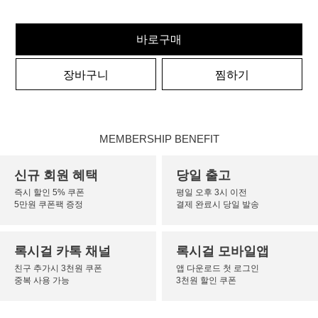
바로구매
장바구니
찜하기
MEMBERSHIP BENEFIT
신규 회원 혜택
당일 출고
즉시 할인 5% 쿠폰
평일 오후 3시 이전
5만원 쿠폰팩 증정
결제 완료시 당일 발송
록시걸 카톡 채널
록시걸 모바일앱
친구 추가시 3천원 쿠폰
앱 다운로드 첫 로그인
중복 사용 가능
3천원 할인 쿠폰