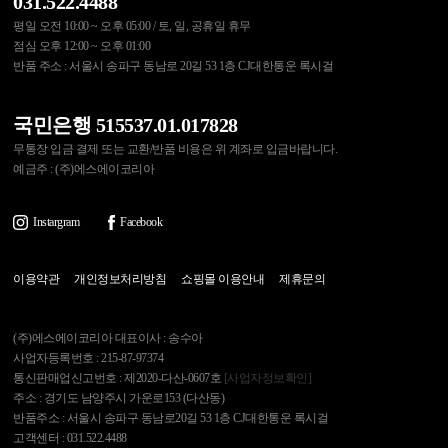
031.522.4488
평일 오전 10:00 ~ 오후 05:00 / 토, 일, 공휴일 휴무
점심 오후 12:00 ~ 오후 01:00
반품 주소 : 서울시 송파구 동남로 20길 53 1층 CJ대한통운 록시걸
국민은행 515537.01.017828
무통장 입금 결제 또는 교환/반품 비용은 위 계좌로 입금바랍니다.
예금주 : (주)에스에이코리아
Instargram
Facebook
이용약관
개인정보처리방침
쇼핑몰 이용안내
제휴문의
(주)에스에이코리아 대표이사 : 송수아
사업자등록번호 : 215-87-97374
통신판매업신고번호 : 제2020-다산-0607호
[사업자정보확인]
주소 : 경기도 남양주시 가운로153 (다산동)
반품주소 : 서울시 송파구 동남로20길 53 1층 CJ대한통운 록시걸
고객센터 : 031.522.4488