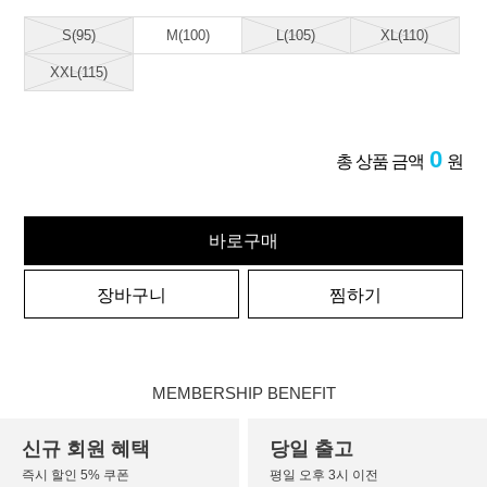
S(95)
M(100)
L(105)
XL(110)
XXL(115)
0
총 상품 금액
원
바로구매
장바구니
찜하기
MEMBERSHIP BENEFIT
신규 회원 혜택
당일 출고
즉시 할인 5% 쿠폰
평일 오후 3시 이전