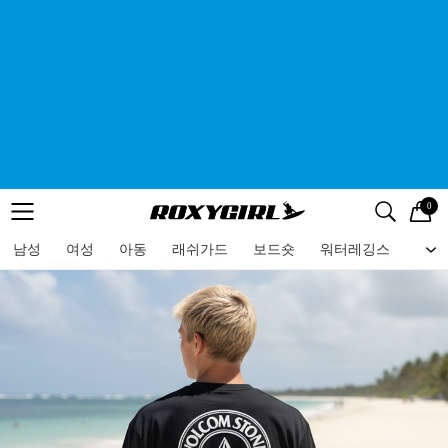
0
로고
메뉴
검색
메뉴
남성
여성
아동
래쉬가드
보드숏
워터레깅스
비치