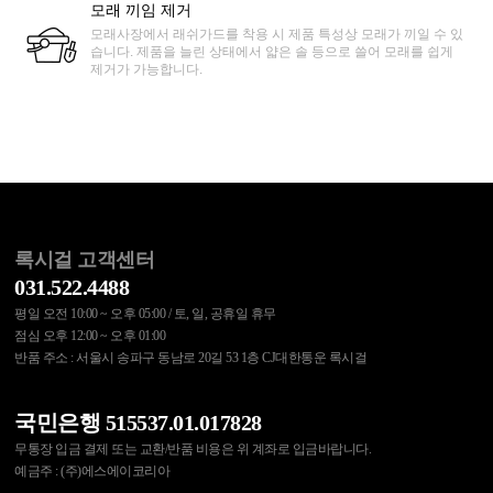
모래 끼임 제거
모래사장에서 래쉬가드를 착용 시 제품 특성상 모래가 끼일 수 있
습니다. 제품을 늘린 상태에서 얇은 솔 등으로 쓸어 모래를 쉽게
제거가 가능합니다.
록시걸 고객센터
031.522.4488
평일 오전 10:00 ~ 오후 05:00 / 토, 일, 공휴일 휴무
점심 오후 12:00 ~ 오후 01:00
반품 주소 : 서울시 송파구 동남로 20길 53 1층 CJ대한통운 록시걸
국민은행 515537.01.017828
무통장 입금 결제 또는 교환/반품 비용은 위 계좌로 입금바랍니다.
예금주 : (주)에스에이코리아