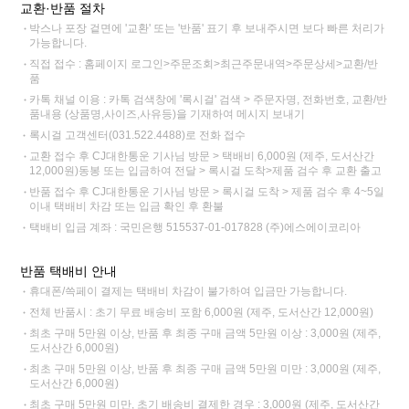
교환·반품 절차
박스나 포장 겉면에 '교환' 또는 '반품' 표기 후 보내주시면 보다 빠른 처리가
가능합니다.
직접 접수 : 홈페이지 로그인>주문조회>최근주문내역>주문상세>교환/반
품
카톡 채널 이용 : 카톡 검색창에 '록시걸' 검색 > 주문자명, 전화번호, 교환/반
품내용 (상품명,사이즈,사유등)을 기재하여 메시지 보내기
록시걸 고객센터(031.522.4488)로 전화 접수
교환 접수 후 CJ대한통운 기사님 방문 > 택배비 6,000원 (제주, 도서산간
12,000원)동봉 또는 입금하여 전달 > 록시걸 도착>제품 검수 후 교환 출고
반품 접수 후 CJ대한통운 기사님 방문 > 록시걸 도착 > 제품 검수 후 4~5일
이내 택배비 차감 또는 입금 확인 후 환불
택배비 입금 계좌 : 국민은행 515537-01-017828 (주)에스에이코리아
반품 택배비 안내
휴대폰/쓱페이 결제는 택배비 차감이 불가하여 입금만 가능합니다.
전체 반품시 : 초기 무료 배송비 포함 6,000원 (제주, 도서산간 12,000원)
최초 구매 5만원 이상, 반품 후 최종 구매 금액 5만원 이상 : 3,000원 (제주,
도서산간 6,000원)
최초 구매 5만원 이상, 반품 후 최종 구매 금액 5만원 미만 : 3,000원 (제주,
도서산간 6,000원)
최초 구매 5만원 미만, 초기 배송비 결제한 경우 : 3,000원 (제주, 도서산간