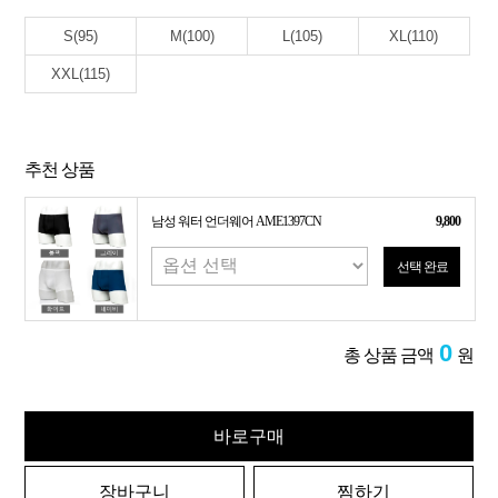
S(95)
M(100)
L(105)
XL(110)
XXL(115)
추천 상품
남성 워터 언더웨어 AME1397CN
9,800
선택 완료
0
총 상품 금액
원
바로구매
장바구니
찜하기