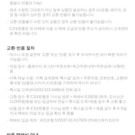
품절시 반품만 가능)
최초 수령한 그대로가 아닌 일부 상품만 발송하는 경우 (사은품, 패키지, 포
장 등 내용이 상이한 경우) 교환·반품이 불가능합니다.
교환·반품불가 사전 고지 상품인 경우 교환·반품이 불가능합니다.
CJ대한통운 외 타택배 이용 시 택배 요금과 반품 주소가 상이하니 고객센터
로 확인 바랍니다.
교환·반품 절차
박스나 포장 겉면에 '교환' 또는 '반품' 표기 후 보내주시면 보다 빠른 처리가
가능합니다.
직접 접수 : 홈페이지 로그인>주문조회>최근주문내역>주문상세>교환/반
품
카톡 채널 이용 : 카톡 검색창에 '록시걸' 검색 > 주문자명, 전화번호, 교환/반
품내용 (상품명,사이즈,사유등)을 기재하여 메시지 보내기
록시걸 고객센터(031.522.4488)로 전화 접수
교환 접수 후 CJ대한통운 기사님 방문 > 택배비 6,000원 (제주, 도서산간
12,000원)동봉 또는 입금하여 전달 > 록시걸 도착>제품 검수 후 교환 출고
반품 접수 후 CJ대한통운 기사님 방문 > 록시걸 도착 > 제품 검수 후 4~5일
이내 택배비 차감 또는 입금 확인 후 환불
택배비 입금 계좌 : 국민은행 515537-01-017828 (주)에스에이코리아
반품 택배비 안내