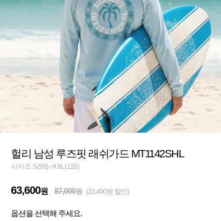
헐리 남성 루즈핏 래쉬가드 MT1142SHL
사이즈 S(95)~XXL(115)
63,600
원
87,000
원
(23,400원 할인)
옵션을 선택해 주세요.