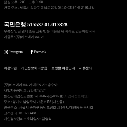
점심 오후 12:00 ~ 오후 01:00
반품 주소 : 서울시 송파구 동남로 20길 53 1층 CJ대한통운 록시걸
국민은행 515537.01.017828
무통장 입금 결제 또는 교환/반품 비용은 위 계좌로 입금바랍니다.
예금주 : (주)에스에이코리아
Instargram
Facebook
이용약관
개인정보처리방침
쇼핑몰 이용안내
제휴문의
(주)에스에이코리아 대표이사 : 송수아
사업자등록번호 : 215-87-97374
통신판매업신고번호 : 제2020-다산-0607호
[사업자정보확인]
주소 : 경기도 남양주시 가운로153 (다산동)
반품주소 : 서울시 송파구 동남로20길 53 1층 CJ대한통운 록시걸
고객센터 : 031.522.4488
개인정보관리보호책임자 : 김영석