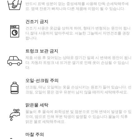
반드시 표백 성분이 없는 중성세제를 사용해 단독 손세탁해주세
요. 염색 잔료가 빠져나와 다른 제품에 이염이 될 수 있습니다.
건조기 금지
건조기 사용은 옷감을 상하게 하며, 형태가 변형되는 원인이 됩니
다.절대 사용하지 말아주세요. 서늘한 그늘에서 자연건조를 권장
합니다.
트렁크 보관 금지
제품 사용 후 젖어있는 상태로 장기간 밀폐 시 변색에 원인이 됩니
다. 자동차 트렁크 내 뜨거운 열기로 인해 옷이 손상될 수 있습니
다.
오일·선크림 주의
선크림, 태닝 오일에는 옷을 손상시키는 원료가 들어 있습니다. 선
크림, 오일이 묻은 경우 유분이 남지 않을 때까지 세탁해주세요.
맑은물 세탁
물놀이 후 물속에 화학성분 및 염분으로 인해 변색이 발생할 수 있
으며, 땀으로 인해 부분 탁생이 발생할 수 있습니다.물놀이 직후
맑은 물로 세탁해주세요.
마찰 주의