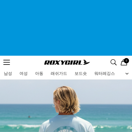
0
로고
메뉴
검색
메뉴
남성
여성
아동
래쉬가드
보드숏
워터레깅스
비치