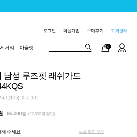
로그인
회원가입
구매후기
고객센터
마이
장바
악세서리
아울렛
0
페이
구니
 남성 루즈핏 래쉬가드
44KQS
, L(105), XL(110)
원
95,000
원
(22,800원 할인)
상품 후기 보기
해 주세요.