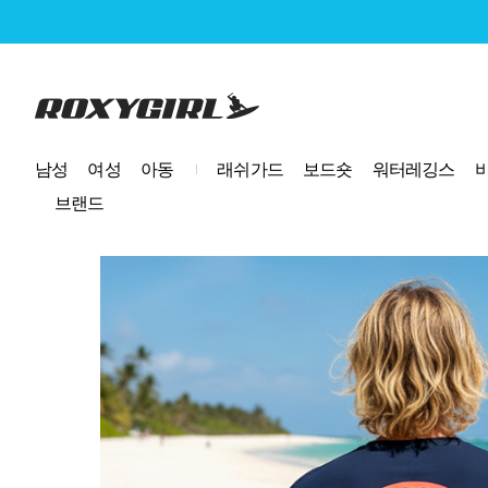
로고
남성
여성
아동
래쉬가드
보드숏
워터레깅스
브랜드