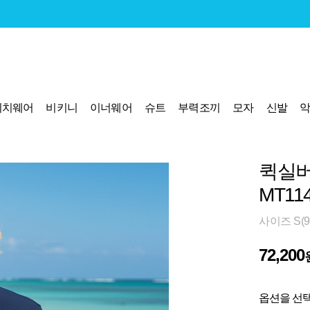
비치웨어
비키니
이너웨어
슈트
부력조끼
모자
신발
퀵실버
MT11
사이즈 S(95)
72,200
옵션을 선택