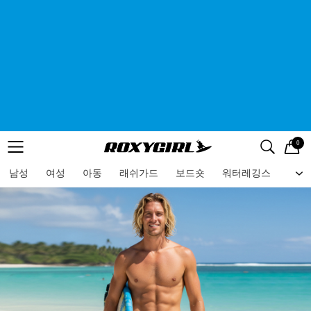
0
로고
메뉴
검색
메뉴
남성
여성
아동
래쉬가드
보드숏
워터레깅스
비치