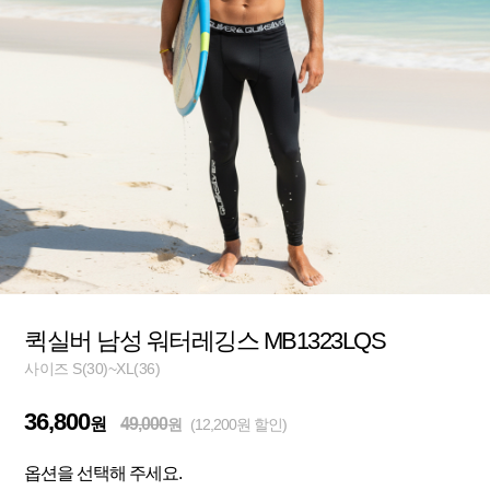
퀵실버 남성 워터레깅스 MB1323LQS
사이즈 S(30)~XL(36)
36,800
원
49,000
원
(12,200원 할인)
옵션을 선택해 주세요.