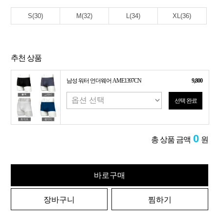
S(30)
M(32)
L(34)
XL(36)
추천 상품
남성 워터 언더웨어 AME1397CN
9,800
선택 완료
0
총 상품 금액
원
바로구매
장바구니
찜하기