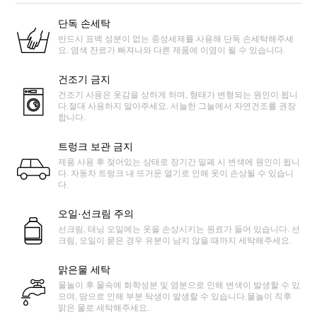
단독 손세탁
반드시 표백 성분이 없는 중성세제를 사용해 단독 손세탁해주세
요. 염색 잔료가 빠져나와 다른 제품에 이염이 될 수 있습니다.
건조기 금지
건조기 사용은 옷감을 상하게 하며, 형태가 변형되는 원인이 됩니
다.절대 사용하지 말아주세요. 서늘한 그늘에서 자연건조를 권장
합니다.
트렁크 보관 금지
제품 사용 후 젖어있는 상태로 장기간 밀폐 시 변색에 원인이 됩니
다. 자동차 트렁크 내 뜨거운 열기로 인해 옷이 손상될 수 있습니
다.
오일·선크림 주의
선크림, 태닝 오일에는 옷을 손상시키는 원료가 들어 있습니다. 선
크림, 오일이 묻은 경우 유분이 남지 않을 때까지 세탁해주세요.
맑은물 세탁
물놀이 후 물속에 화학성분 및 염분으로 인해 변색이 발생할 수 있
으며, 땀으로 인해 부분 탁생이 발생할 수 있습니다.물놀이 직후
맑은 물로 세탁해주세요.