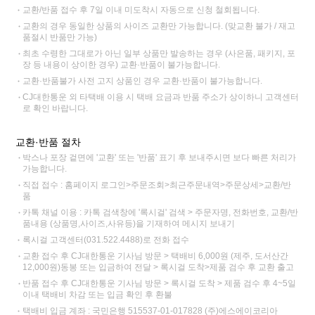
교환/반품 접수 후 7일 이내 미도착시 자동으로 신청 철회됩니다.
교환의 경우 동일한 상품의 사이즈 교환만 가능합니다. (맞교환 불가 / 재고
품절시 반품만 가능)
최초 수령한 그대로가 아닌 일부 상품만 발송하는 경우 (사은품, 패키지, 포
장 등 내용이 상이한 경우) 교환·반품이 불가능합니다.
교환·반품불가 사전 고지 상품인 경우 교환·반품이 불가능합니다.
CJ대한통운 외 타택배 이용 시 택배 요금과 반품 주소가 상이하니 고객센터
로 확인 바랍니다.
교환·반품 절차
박스나 포장 겉면에 '교환' 또는 '반품' 표기 후 보내주시면 보다 빠른 처리가
가능합니다.
직접 접수 : 홈페이지 로그인>주문조회>최근주문내역>주문상세>교환/반
품
카톡 채널 이용 : 카톡 검색창에 '록시걸' 검색 > 주문자명, 전화번호, 교환/반
품내용 (상품명,사이즈,사유등)을 기재하여 메시지 보내기
록시걸 고객센터(031.522.4488)로 전화 접수
교환 접수 후 CJ대한통운 기사님 방문 > 택배비 6,000원 (제주, 도서산간
12,000원)동봉 또는 입금하여 전달 > 록시걸 도착>제품 검수 후 교환 출고
반품 접수 후 CJ대한통운 기사님 방문 > 록시걸 도착 > 제품 검수 후 4~5일
이내 택배비 차감 또는 입금 확인 후 환불
택배비 입금 계좌 : 국민은행 515537-01-017828 (주)에스에이코리아