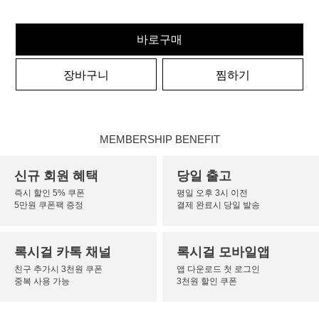
바로구매
장바구니
찜하기
MEMBERSHIP BENEFIT
신규 회원 혜택
당일 출고
즉시 할인 5% 쿠폰
평일 오후 3시 이전
5만원 쿠폰팩 증정
결제 완료시 당일 발송
록시걸 카톡 채널
록시걸 모바일앱
친구 추가시 3천원 쿠폰
앱 다운로드 첫 로그인
중복 사용 가능
3천원 할인 쿠폰