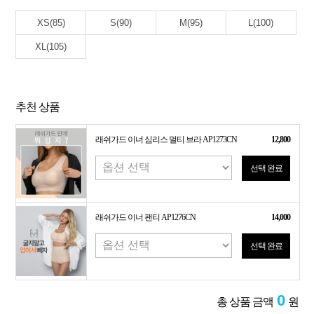
XS(85)
S(90)
M(95)
L(100)
XL(105)
추천 상품
래쉬가드 이너 심리스 멀티 브라 AP1273CN
12,800
선택 완료
래쉬가드 이너 팬티 AP1276CN
14,000
선택 완료
0
총 상품 금액
원