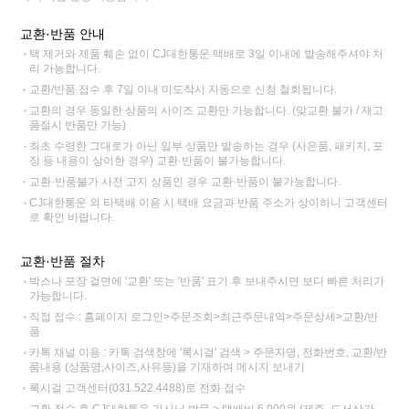
교환·반품 안내
택 제거와 제품 훼손 없이 CJ대한통운 택배로 3일 이내에 발송해주셔야 처
리 가능합니다.
교환/반품 접수 후 7일 이내 미도착시 자동으로 신청 철회됩니다.
교환의 경우 동일한 상품의 사이즈 교환만 가능합니다. (맞교환 불가 / 재고
품절시 반품만 가능)
최초 수령한 그대로가 아닌 일부 상품만 발송하는 경우 (사은품, 패키지, 포
장 등 내용이 상이한 경우) 교환·반품이 불가능합니다.
교환·반품불가 사전 고지 상품인 경우 교환·반품이 불가능합니다.
CJ대한통운 외 타택배 이용 시 택배 요금과 반품 주소가 상이하니 고객센터
로 확인 바랍니다.
교환·반품 절차
박스나 포장 겉면에 '교환' 또는 '반품' 표기 후 보내주시면 보다 빠른 처리가
가능합니다.
직접 접수 : 홈페이지 로그인>주문조회>최근주문내역>주문상세>교환/반
품
카톡 채널 이용 : 카톡 검색창에 '록시걸' 검색 > 주문자명, 전화번호, 교환/반
품내용 (상품명,사이즈,사유등)을 기재하여 메시지 보내기
록시걸 고객센터(031.522.4488)로 전화 접수
교환 접수 후 CJ대한통운 기사님 방문 > 택배비 6,000원 (제주, 도서산간