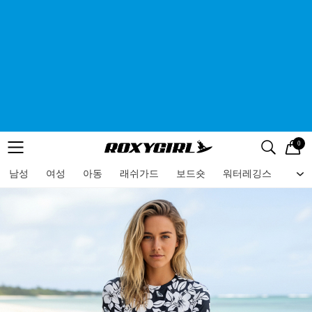
0
로고
메뉴
검색
메뉴
남성
여성
아동
래쉬가드
보드숏
워터레깅스
비치