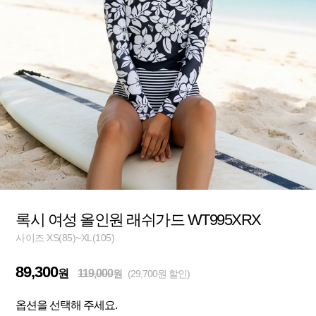
록시 여성 올인원 래쉬가드 WT995XRX
사이즈 XS(85)~XL(105)
89,300
원
119,000
원
(29,700원 할인)
옵션을 선택해 주세요.