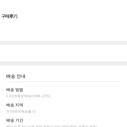
구매후기
배송 안내
배송 방법
CJ대한통운택배(1588-1255)
배송 지역
전국(해외배송불가)
배송 기간
평일 오후 3시 이전 결제 완료시 당일 발송(주말, 공휴일 제외)