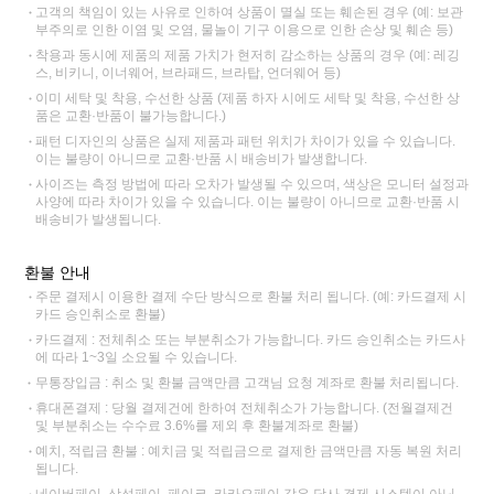
고객의 책임이 있는 사유로 인하여 상품이 멸실 또는 훼손된 경우 (예: 보관
부주의로 인한 이염 및 오염, 물놀이 기구 이용으로 인한 손상 및 훼손 등)
착용과 동시에 제품의 제품 가치가 현저히 감소하는 상품의 경우 (예: 레깅
스, 비키니, 이너웨어, 브라패드, 브라탑, 언더웨어 등)
이미 세탁 및 착용, 수선한 상품 (제품 하자 시에도 세탁 및 착용, 수선한 상
품은 교환·반품이 불가능합니다.)
패턴 디자인의 상품은 실제 제품과 패턴 위치가 차이가 있을 수 있습니다.
이는 불량이 아니므로 교환·반품 시 배송비가 발생합니다.
사이즈는 측정 방법에 따라 오차가 발생될 수 있으며, 색상은 모니터 설정과
사양에 따라 차이가 있을 수 있습니다. 이는 불량이 아니므로 교환·반품 시
배송비가 발생됩니다.
환불 안내
주문 결제시 이용한 결제 수단 방식으로 환불 처리 됩니다. (예: 카드결제 시
카드 승인취소로 환불)
카드결제 : 전체취소 또는 부분취소가 가능합니다. 카드 승인취소는 카드사
에 따라 1~3일 소요될 수 있습니다.
무통장입금 : 취소 및 환불 금액만큼 고객님 요청 계좌로 환불 처리됩니다.
휴대폰결제 : 당월 결제건에 한하여 전체취소가 가능합니다. (전월결제건
및 부분취소는 수수료 3.6%를 제외 후 환불계좌로 환불)
예치, 적립금 환불 : 예치금 및 적립금으로 결제한 금액만큼 자동 복원 처리
됩니다.
네이버페이, 삼성페이, 페이코, 카카오페이 같은 당사 결제 시스템이 아닌