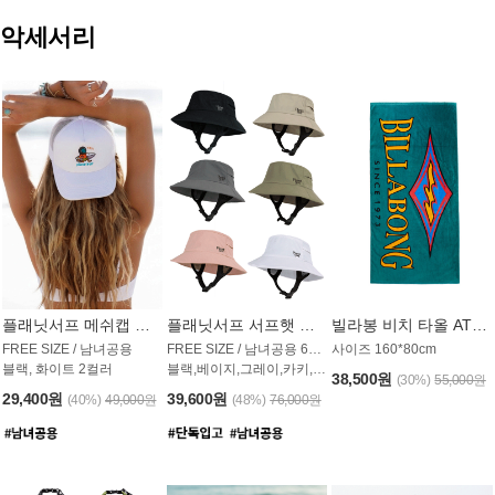
악세서리
플래닛서프 메쉬캡 모자 UAC009PS
플래닛서프 서프햇 모자 UAC002PS
빌라봉 비치 타올 AT1768PBB
FREE SIZE / 남녀공용
FREE SIZE / 남녀공용 6컬러
사이즈 160*80cm
블랙, 화이트 2컬러
블랙,베이지,그레이,카키,핑크,화이트
38,500원
(30%)
55,000원
29,400원
39,600원
(40%)
49,000원
(48%)
76,000원