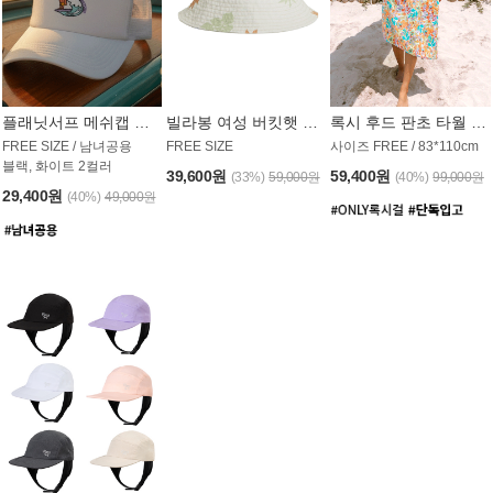
플래닛서프 메쉬캡 모자 UAC008PS
빌라봉 여성 버킷햇 AC1971MBB
록시 후드 판초 타월 AT1765WRX
FREE SIZE / 남녀공용
FREE SIZE
사이즈 FREE / 83*110cm
블랙, 화이트 2컬러
39,600원
59,400원
(33%)
59,000원
(40%)
99,000원
29,400원
(40%)
49,000원