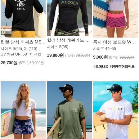
헐리 남성 래쉬가드 MT521CHL
립컬 남성 티셔츠 MST445BRC
록시 여성 보드숏 WB773KRX
사이즈 S(95)
사이즈 S(95), XL(110)
사이즈 44~55
UV 차단 UPF50+ 티셔츠
19,800원
(75%)
79,000원
9,000원
(87%)
69,000원
29,700원
(57%)
69,000원