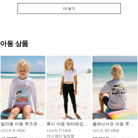
더 보기
아동 상품
빌라봉 아동 루즈핏 래쉬가드 GT813WBB
록시 아동 워터레깅스 GB672BRX
플래닛서프 아동 루즈핏 래쉬가드 UBT009GPS
사이즈 8~16세
사이즈 7~14세
사이즈 10~18세
이너 팬티 일체형