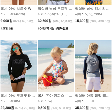
록시 여성 보드숏 WB791PRX
퀵실버 남성 루즈핏 래쉬가드 MT1072GQS
퀵실버 남성 티셔츠 MST356WQS
사이즈 XS(44~55)
사이즈 S(95)~XL(110)
사이즈 S(90), M(95)
9,000원
32,500원
15,600원
(87%)
69,000원
(50%)
65,000원
(60%)
39,000원
록시 여성 루즈핏 래쉬가드 WT909BRX
록시 유아 원피스 수영복 B588W
퀵실버 아동 집업 래쉬가드 BT682LQS
사이즈 XS(85)
사이즈 2세
사이즈 8, 10세
29,300원
9,500원
35,600원
(63%)
79,000원
(84%)
59,000원
(55%)
79,000원