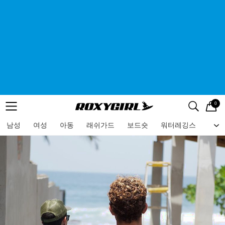
0
로고
메뉴
검색
메뉴
남성
여성
아동
래쉬가드
보드숏
워터레깅스
비치