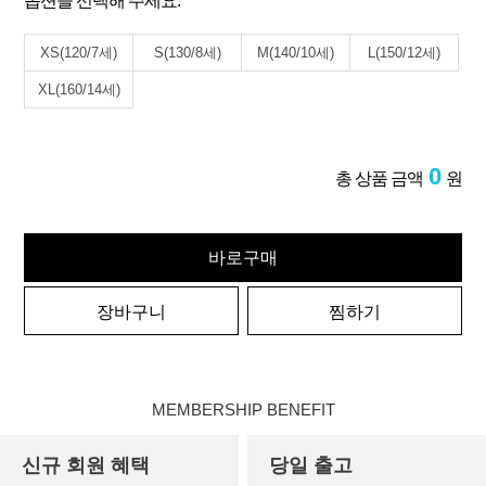
옵션을 선택해 주세요.
XS(120/7세)
S(130/8세)
M(140/10세)
L(150/12세)
XL(160/14세)
0
총 상품 금액
원
바로구매
장바구니
찜하기
MEMBERSHIP BENEFIT
신규 회원 혜택
당일 출고