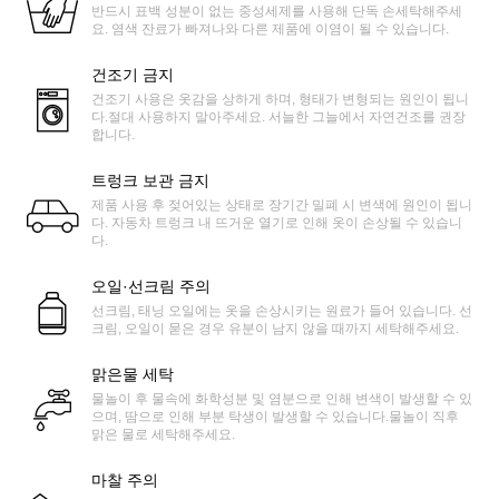
반드시 표백 성분이 없는 중성세제를 사용해 단독 손세탁해주세
요. 염색 잔료가 빠져나와 다른 제품에 이염이 될 수 있습니다.
건조기 금지
건조기 사용은 옷감을 상하게 하며, 형태가 변형되는 원인이 됩니
다.절대 사용하지 말아주세요. 서늘한 그늘에서 자연건조를 권장
합니다.
트렁크 보관 금지
제품 사용 후 젖어있는 상태로 장기간 밀폐 시 변색에 원인이 됩니
다. 자동차 트렁크 내 뜨거운 열기로 인해 옷이 손상될 수 있습니
다.
오일·선크림 주의
선크림, 태닝 오일에는 옷을 손상시키는 원료가 들어 있습니다. 선
크림, 오일이 묻은 경우 유분이 남지 않을 때까지 세탁해주세요.
맑은물 세탁
물놀이 후 물속에 화학성분 및 염분으로 인해 변색이 발생할 수 있
으며, 땀으로 인해 부분 탁생이 발생할 수 있습니다.물놀이 직후
맑은 물로 세탁해주세요.
마찰 주의