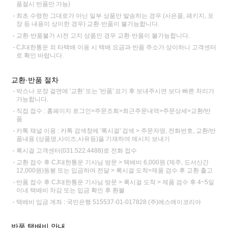
품절시 반품만 가능)
최초 수령한 그대로가 아닌 일부 상품만 발송하는 경우 (사은품, 패키지, 포
장 등 내용이 상이한 경우) 교환·반품이 불가능합니다.
교환·반품불가 사전 고지 상품인 경우 교환·반품이 불가능합니다.
CJ대한통운 외 타택배 이용 시 택배 요금과 반품 주소가 상이하니 고객센터
로 확인 바랍니다.
교환·반품 절차
박스나 포장 겉면에 '교환' 또는 '반품' 표기 후 보내주시면 보다 빠른 처리가
가능합니다.
직접 접수 : 홈페이지 로그인>주문조회>최근주문내역>주문상세>교환/반
품
카톡 채널 이용 : 카톡 검색창에 '록시걸' 검색 > 주문자명, 전화번호, 교환/반
품내용 (상품명,사이즈,사유등)을 기재하여 메시지 보내기
록시걸 고객센터(031.522.4488)로 전화 접수
교환 접수 후 CJ대한통운 기사님 방문 > 택배비 6,000원 (제주, 도서산간
12,000원)동봉 또는 입금하여 전달 > 록시걸 도착>제품 검수 후 교환 출고
반품 접수 후 CJ대한통운 기사님 방문 > 록시걸 도착 > 제품 검수 후 4~5일
이내 택배비 차감 또는 입금 확인 후 환불
택배비 입금 계좌 : 국민은행 515537-01-017828 (주)에스에이코리아
반품 택배비 안내