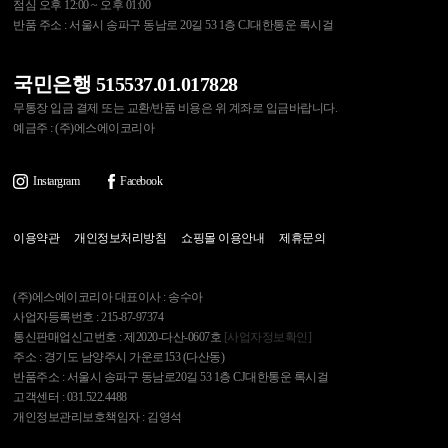
점심 오후 12:00 ~ 오후 01:00
반품 주소 : 서울시 송파구 동남로 20길 53 1층 CJ대한통운 록시걸
국민은행 515537.01.017828
무통장 입금 결제 또는 교환/반품 비용은 위 계좌로 입금바랍니다.
예금주 : (주)에스에이코리아
Instargram
Facebook
이용약관
개인정보처리방침
쇼핑몰 이용안내
제휴문의
(주)에스에이코리아 대표이사 : 송수아
사업자등록번호 : 215-87-97374
통신판매업신고번호 : 제2020-다산-0607호
[사업자정보확인]
주소 : 경기도 남양주시 가운로153 (다산동)
반품주소 : 서울시 송파구 동남로20길 53 1층 CJ대한통운 록시걸
고객센터 : 031.522.4488
개인정보관리보호책임자 : 김영석