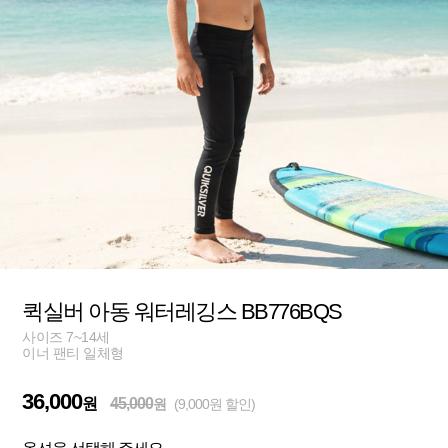
퀵실버 아동 워터레깅스 BB776BQS
사이즈 7~14세
이너 팬티 일체형
36,000
원
45,000
원
(9,000원 할인)