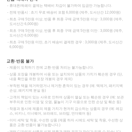
휴대폰/쓱페이 결제는 택배비 차감이 불가하여 입금만 가능합니다.
전체 반품시 : 초기 무료 배송비 포함 6,000원 (제주, 도서산간 12,000원)
최초 구매 5만원 이상, 반품 후 최종 구매 금액 5만원 이상 : 3,000원 (제주,
도서산간 6,000원)
최초 구매 5만원 이상, 반품 후 최종 구매 금액 5만원 미만 : 3,000원 (제주,
도서산간 6,000원)
최초 구매 5만원 미만, 초기 배송비 결제한 경우 : 3,000원 (제주, 도서산간
6,000원)
교환·반품 불가
제품이 도착하기 전에 교환·반품 처리는 불가능합니다.
상품 포장을 개봉하여 사용 또는 설치되어 상품의 가치가 훼손된 경우 (단,
내용 확인을 위한 포장 개봉의 경우 제외)
부착된 택을 제거하였거나 제거한 흔적이 있는 경우 (예: 택제거, 패키지백
손상, 패키지백 분실 등)
고객의 책임이 있는 사유로 인하여 상품이 멸실 또는 훼손된 경우 (예: 보관
부주의로 인한 이염 및 오염, 물놀이 기구 이용으로 인한 손상 및 훼손 등)
착용과 동시에 제품의 제품 가치가 현저히 감소하는 상품의 경우 (예: 레깅
스, 비키니, 이너웨어, 브라패드, 브라탑, 언더웨어 등)
이미 세탁 및 착용, 수선한 상품 (제품 하자 시에도 세탁 및 착용, 수선한 상
품은 교환·반품이 불가능합니다.)
패턴 디자인의 상품은 실제 제품과 패턴 위치가 차이가 있을 수 있습니다.