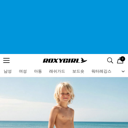
0
로고
메뉴
검색
메뉴
남성
여성
아동
래쉬가드
보드숏
워터레깅스
비치