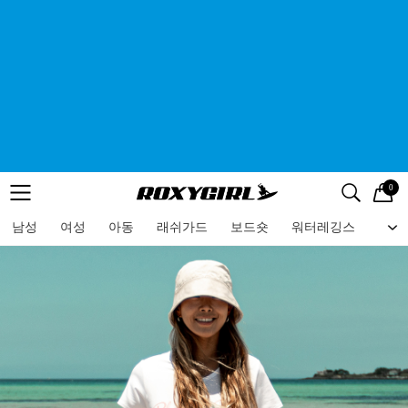
0
로고
메뉴
검색
메뉴
남성
여성
아동
래쉬가드
보드숏
워터레깅스
비치