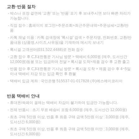
교환·반품 절차
박스나 포장 겉면에 '교환' 또는 '반품' 표기 후 보내주시면 보다 빠른 처리가
가능합니다.
직접 접수 : 홈페이지 로그인>주문조회>최근주문내역>주문상세>교환/반
품
카톡 채널 이용 : 카톡 검색창에 '록시걸' 검색 > 주문자명, 전화번호, 교환/반
품내용 (상품명,사이즈,사유등)을 기재하여 메시지 보내기
록시걸 고객센터(031.522.4488)로 전화 접수
교환 접수 후 CJ대한통운 기사님 방문 > 택배비 6,000원 (제주, 도서산간
12,000원)동봉 또는 입금하여 전달 > 록시걸 도착>제품 검수 후 교환 출고
반품 접수 후 CJ대한통운 기사님 방문 > 록시걸 도착 > 제품 검수 후 4~5일
이내 택배비 차감 또는 입금 확인 후 환불
택배비 입금 계좌 : 국민은행 515537-01-017828 (주)에스에이코리아
반품 택배비 안내
휴대폰/쓱페이 결제는 택배비 차감이 불가하여 입금만 가능합니다.
전체 반품시 : 초기 무료 배송비 포함 6,000원 (제주, 도서산간 12,000원)
최초 구매 5만원 이상, 반품 후 최종 구매 금액 5만원 이상 : 3,000원 (제주,
도서산간 6,000원)
최초 구매 5만원 이상, 반품 후 최종 구매 금액 5만원 미만 : 3,000원 (제주,
도서산간 6,000원)