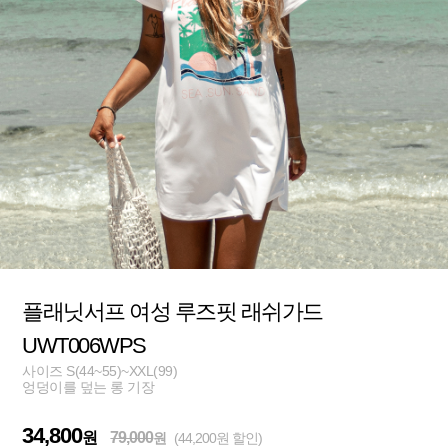
플래닛서프 여성 루즈핏 래쉬가드
UWT006WPS
사이즈 S(44~55)~XXL(99)
엉덩이를 덮는 롱 기장
34,800
원
79,000
원
(44,200원 할인)