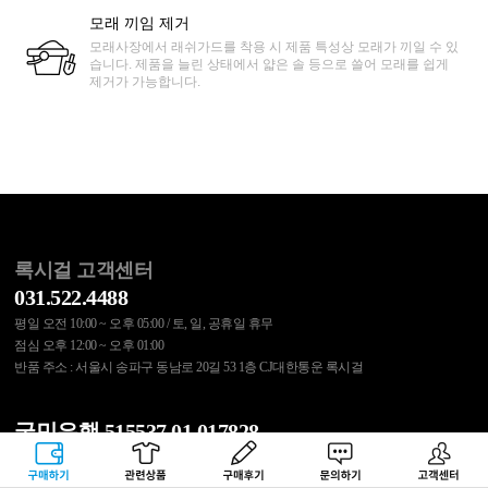
모래 끼임 제거
모래사장에서 래쉬가드를 착용 시 제품 특성상 모래가 끼일 수 있
습니다. 제품을 늘린 상태에서 얇은 솔 등으로 쓸어 모래를 쉽게
제거가 가능합니다.
록시걸 고객센터
031.522.4488
평일 오전 10:00 ~ 오후 05:00 / 토, 일, 공휴일 휴무
점심 오후 12:00 ~ 오후 01:00
반품 주소 : 서울시 송파구 동남로 20길 53 1층 CJ대한통운 록시걸
국민은행 515537.01.017828
무통장 입금 결제 또는 교환/반품 비용은 위 계좌로 입금바랍니다.
구매하기
관련상품
상품후기
문의하기
고객센터
예금주 : (주)에스에이코리아