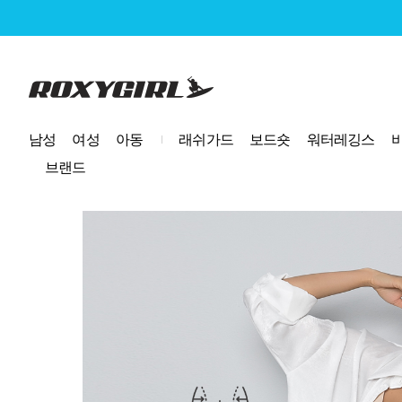
로고
남성
여성
아동
래쉬가드
보드숏
워터레깅스
브랜드