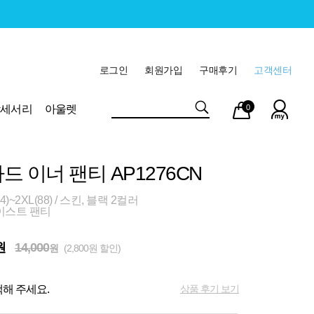
로그인
회원가입
구매후기
고객센터
마이
장바
악세서리
아울렛
0
페이
구니
드 이너 팬티 AP1276CN
)~2XL(88) / 스킨, 블랙 2컬러
이스트 팬티
원
14,000
원
(2,800원 할인)
상품 후기 보기
해 주세요.