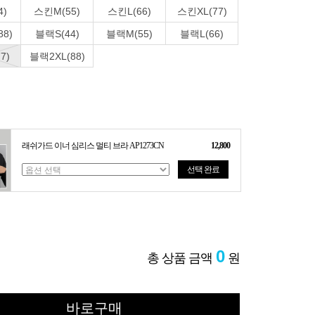
4)
스킨M(55)
스킨L(66)
스킨XL(77)
8)
블랙S(44)
블랙M(55)
블랙L(66)
7)
블랙2XL(88)
래쉬가드 이너 심리스 멀티 브라 AP1273CN
12,800
선택 완료
0
총 상품 금액
원
바로구매