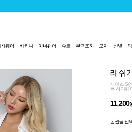
비치웨어
비키니
이너웨어
슈트
부력조끼
모자
신발
래쉬가
사이즈 S(44
롱 하이웨
11,200
옵션을 선택