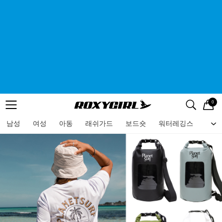
0
로고
메뉴
검색
메뉴
남성
여성
아동
래쉬가드
보드숏
워터레깅스
비치