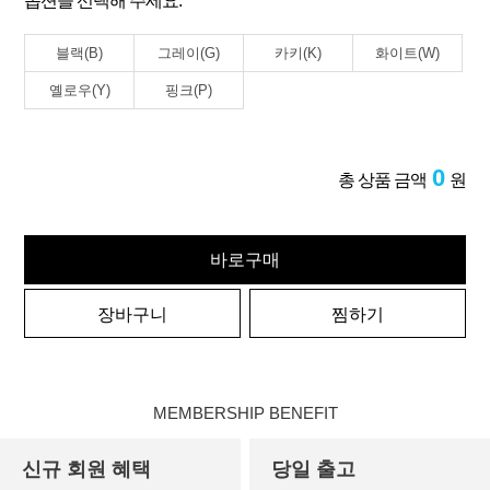
옵션을 선택해 주세요.
블랙(B)
그레이(G)
카키(K)
화이트(W)
옐로우(Y)
핑크(P)
0
총 상품 금액
원
바로구매
장바구니
찜하기
MEMBERSHIP BENEFIT
신규 회원 혜택
당일 출고