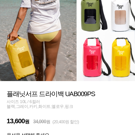
플래닛서프 드라이백 UAB009PS
사이즈 10L / 6컬러
블랙,그레이,카키,화이트,옐로우,핑크
13,600
원
34,000
원
(20,400원 할인)