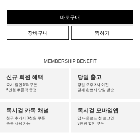
바로구매
장바구니
찜하기
MEMBERSHIP BENEFIT
신규 회원 혜택
당일 출고
즉시 할인 5% 쿠폰
평일 오후 3시 이전
5만원 쿠폰팩 증정
결제 완료시 당일 발송
록시걸 카톡 채널
록시걸 모바일앱
친구 추가시 3천원 쿠폰
앱 다운로드 첫 로그인
중복 사용 가능
3천원 할인 쿠폰