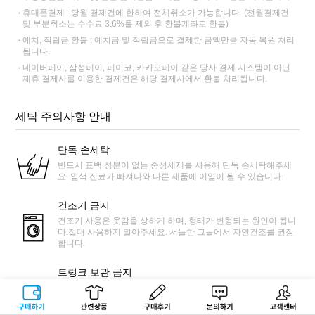
휴대폰결제 : 당월 결제건에 한하여 전체취소가 가능합니다. (전월결제건
및 부분취소는 수수료 3.6%를 제외 후 환불계좌로 환불)
예치, 적립금 환불 : 예치금 및 적립금으로 결제한 금액만큼 자동 복원 처리
됩니다.
네이버페이, 삼성페이, 페이코, 카카오페이 같은 당사 결제 시스템이 아닌
제휴 결제사를 이용한 결제건은 해당 결제사에서 환불 처리됩니다.
세탁 주의사항 안내
단독 손세탁
반드시 표백 성분이 없는 중성세제를 사용해 단독 손세탁해주세
요. 염색 잔료가 빠져나와 다른 제품에 이염이 될 수 있습니다.
건조기 금지
건조기 사용은 옷감을 상하게 하며, 형태가 변형되는 원인이 됩니
다.절대 사용하지 말아주세요. 서늘한 그늘에서 자연건조를 권장
합니다.
트렁크 보관 금지
제품 사용 후 젖어있는 상태로 장기간 밀폐 시 변색에 원인이 됩니
다. 자동차 트렁크 내 뜨거운 열기로 인해 옷이 손상될 수 있습니
구매하기
관련상품
상품후기
문의하기
고객센터
다.