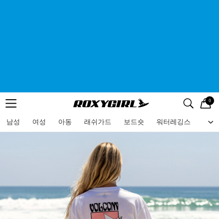
0
로고
메뉴
검색
메뉴
남성
여성
아동
래쉬가드
보드숏
워터레깅스
비치