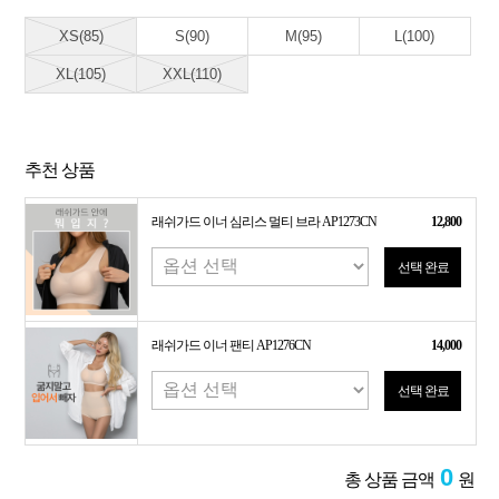
XS(85)
S(90)
M(95)
L(100)
XL(105)
XXL(110)
추천 상품
래쉬가드 이너 심리스 멀티 브라 AP1273CN
12,800
선택 완료
래쉬가드 이너 팬티 AP1276CN
14,000
선택 완료
0
총 상품 금액
원