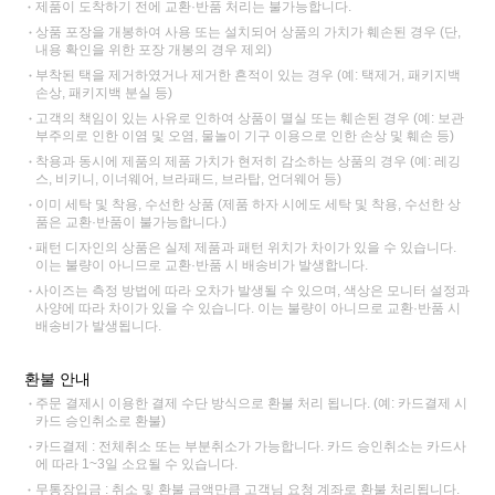
제품이 도착하기 전에 교환·반품 처리는 불가능합니다.
상품 포장을 개봉하여 사용 또는 설치되어 상품의 가치가 훼손된 경우 (단,
내용 확인을 위한 포장 개봉의 경우 제외)
부착된 택을 제거하였거나 제거한 흔적이 있는 경우 (예: 택제거, 패키지백
손상, 패키지백 분실 등)
고객의 책임이 있는 사유로 인하여 상품이 멸실 또는 훼손된 경우 (예: 보관
부주의로 인한 이염 및 오염, 물놀이 기구 이용으로 인한 손상 및 훼손 등)
착용과 동시에 제품의 제품 가치가 현저히 감소하는 상품의 경우 (예: 레깅
스, 비키니, 이너웨어, 브라패드, 브라탑, 언더웨어 등)
이미 세탁 및 착용, 수선한 상품 (제품 하자 시에도 세탁 및 착용, 수선한 상
품은 교환·반품이 불가능합니다.)
패턴 디자인의 상품은 실제 제품과 패턴 위치가 차이가 있을 수 있습니다.
이는 불량이 아니므로 교환·반품 시 배송비가 발생합니다.
사이즈는 측정 방법에 따라 오차가 발생될 수 있으며, 색상은 모니터 설정과
사양에 따라 차이가 있을 수 있습니다. 이는 불량이 아니므로 교환·반품 시
배송비가 발생됩니다.
환불 안내
주문 결제시 이용한 결제 수단 방식으로 환불 처리 됩니다. (예: 카드결제 시
카드 승인취소로 환불)
카드결제 : 전체취소 또는 부분취소가 가능합니다. 카드 승인취소는 카드사
에 따라 1~3일 소요될 수 있습니다.
무통장입금 : 취소 및 환불 금액만큼 고객님 요청 계좌로 환불 처리됩니다.