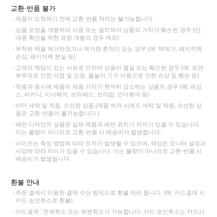
교환·반품 불가
제품이 도착하기 전에 교환·반품 처리는 불가능합니다.
상품 포장을 개봉하여 사용 또는 설치되어 상품의 가치가 훼손된 경우 (단,
내용 확인을 위한 포장 개봉의 경우 제외)
부착된 택을 제거하였거나 제거한 흔적이 있는 경우 (예: 택제거, 패키지백
손상, 패키지백 분실 등)
고객의 책임이 있는 사유로 인하여 상품이 멸실 또는 훼손된 경우 (예: 보관
부주의로 인한 이염 및 오염, 물놀이 기구 이용으로 인한 손상 및 훼손 등)
착용과 동시에 제품의 제품 가치가 현저히 감소하는 상품의 경우 (예: 레깅
스, 비키니, 이너웨어, 브라패드, 브라탑, 언더웨어 등)
이미 세탁 및 착용, 수선한 상품 (제품 하자 시에도 세탁 및 착용, 수선한 상
품은 교환·반품이 불가능합니다.)
패턴 디자인의 상품은 실제 제품과 패턴 위치가 차이가 있을 수 있습니다.
이는 불량이 아니므로 교환·반품 시 배송비가 발생합니다.
사이즈는 측정 방법에 따라 오차가 발생될 수 있으며, 색상은 모니터 설정과
사양에 따라 차이가 있을 수 있습니다. 이는 불량이 아니므로 교환·반품 시
배송비가 발생됩니다.
환불 안내
주문 결제시 이용한 결제 수단 방식으로 환불 처리 됩니다. (예: 카드결제 시
카드 승인취소로 환불)
카드결제 : 전체취소 또는 부분취소가 가능합니다. 카드 승인취소는 카드사