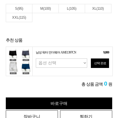
S(95)
M(100)
L(105)
XL(110)
XXL(115)
추천 상품
남성 워터 언더웨어 AME1397CN
9,800
선택 완료
0
총 상품 금액
원
바로구매
장바구니
찜하기