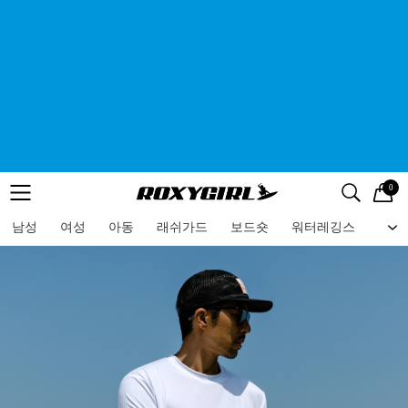
0
로고
메뉴
검색
메뉴
남성
여성
아동
래쉬가드
보드숏
워터레깅스
비치