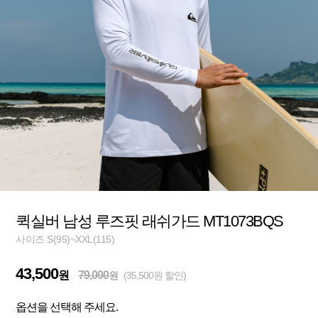
퀵실버 남성 루즈핏 래쉬가드 MT1073BQS
사이즈 S(95)~XXL(115)
43,500
원
79,000
원
(35,500원 할인)
옵션을 선택해 주세요.