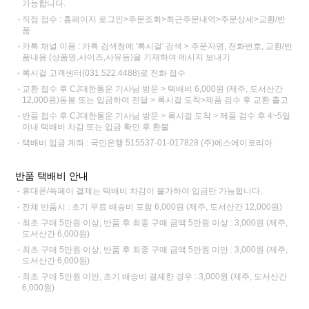
가능합니다.
직접 접수 : 홈페이지 로그인>주문조회>최근주문내역>주문상세>교환/반
품
카톡 채널 이용 : 카톡 검색창에 '록시걸' 검색 > 주문자명, 전화번호, 교환/반
품내용 (상품명,사이즈,사유등)을 기재하여 메시지 보내기
록시걸 고객센터(031.522.4488)로 전화 접수
교환 접수 후 CJ대한통운 기사님 방문 > 택배비 6,000원 (제주, 도서산간
12,000원)동봉 또는 입금하여 전달 > 록시걸 도착>제품 검수 후 교환 출고
반품 접수 후 CJ대한통운 기사님 방문 > 록시걸 도착 > 제품 검수 후 4~5일
이내 택배비 차감 또는 입금 확인 후 환불
택배비 입금 계좌 : 국민은행 515537-01-017828 (주)에스에이코리아
반품 택배비 안내
휴대폰/쓱페이 결제는 택배비 차감이 불가하여 입금만 가능합니다.
전체 반품시 : 초기 무료 배송비 포함 6,000원 (제주, 도서산간 12,000원)
최초 구매 5만원 이상, 반품 후 최종 구매 금액 5만원 이상 : 3,000원 (제주,
도서산간 6,000원)
최초 구매 5만원 이상, 반품 후 최종 구매 금액 5만원 미만 : 3,000원 (제주,
도서산간 6,000원)
최초 구매 5만원 미만, 초기 배송비 결제한 경우 : 3,000원 (제주, 도서산간
6,000원)