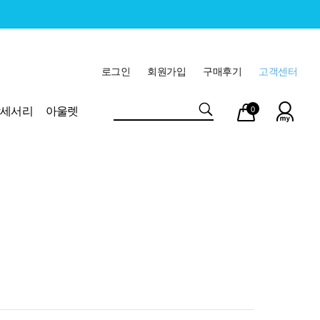
로그인
회원가입
구매후기
고객센터
마이
장바
악세서리
아울렛
0
페이
구니