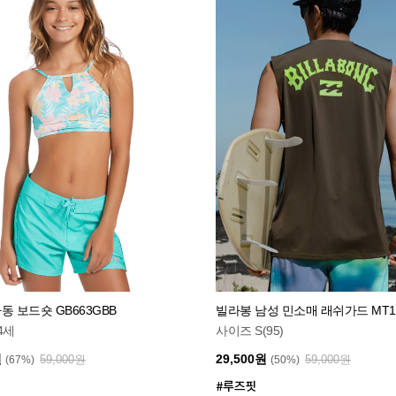
동 보드숏 GB663GBB
빌라봉 남성 민소매 래쉬가드 MT10
4세
사이즈 S(95)
원
29,500원
59,000원
59,000원
(67%)
(50%)