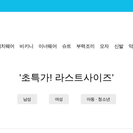
비치웨어
비키니
이너웨어
슈트
부력조끼
모자
신발
'초특가! 라스트사이즈'
남성
여성
아동 · 청소년