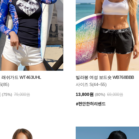
 래쉬가드 WT463UHL
빌라봉 여성 보드숏 WB768BBB
(85)
사이즈 S(44~55)
원
13,800원
79,000원
69,000원
(75%)
(80%)