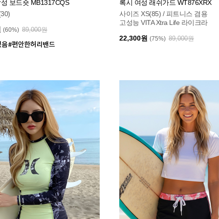
성 보드숏 MB1317CQS
록시 여성 래쉬가드 WT876XRX
30)
사이즈 XS(85) / 피트니스 겸용
고성능 VITA Xtra Life 라이크라
원
89,000원
(60%)
22,300원
89,000원
(75%)