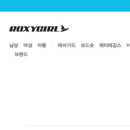
로고
남성
여성
아동
래쉬가드
보드숏
워터레깅스
브랜드