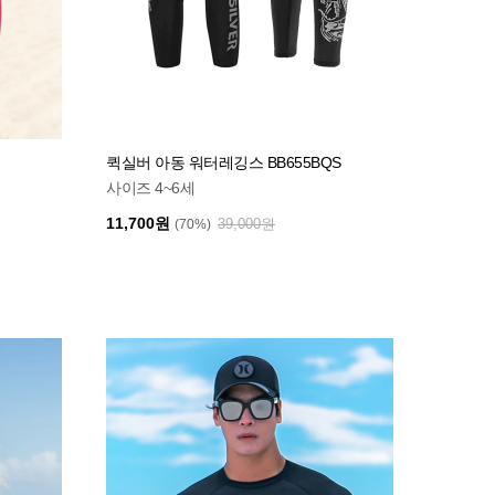
퀵실버 아동 워터레깅스 BB655BQS
사이즈 4~6세
11,700원
39,000원
(70%)