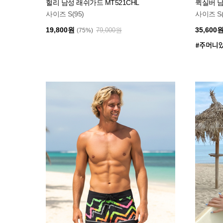
헐리 남성 래쉬가드 MT521CHL
퀵실버 남
사이즈 S(95)
사이즈 S(
19,800원
35,600
79,000원
(75%)