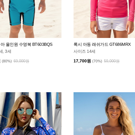
아 올인원 수영복 BT603BQS
록시 아동 래쉬가드 GT686MRX
, 3세
사이즈 14세
원
17,700원
69,000원
59,000원
(80%)
(70%)