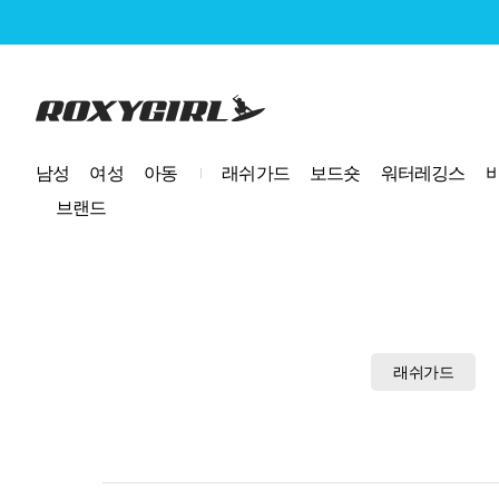
로고
남성
여성
아동
래쉬가드
보드숏
워터레깅스
브랜드
래쉬가드