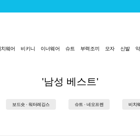
비치웨어
비키니
이너웨어
슈트
부력조끼
모자
신발
'남성 베스트'
보드숏 · 워터레깅스
슈트 · 네오프렌
비치웨어