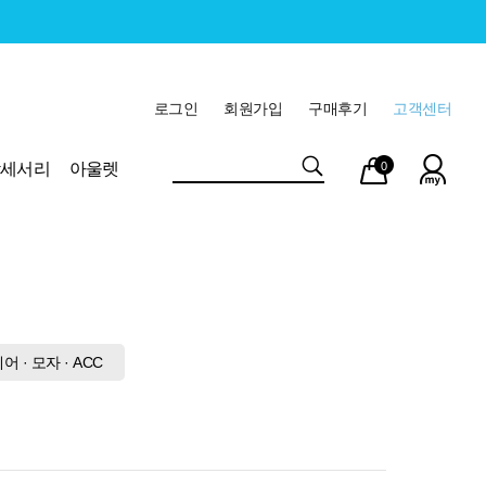
로그인
회원가입
구매후기
고객센터
마이
장바
악세서리
아울렛
0
페이
구니
 · 모자 · ACC